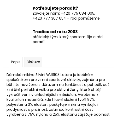
Potřebujete poradit?
Zavolejte nám: +420 775 084 005,
+420 777 307 654 – rádi pomůžeme.
Tradice od roku 2003
přátelský tým, který sportem žije a rád
poradí
Popis
Diskuze
Dámská mikina Silvini WJ1903 Latera je ideálním
společníkem pro zimní sportovní aktivity, zejména pro
běh. Je navržena s důrazem na funkčnost a pohodlí, což
z ní činí perfektní volbu pro aktivní ženy, které chtějí
vykročit ven i v chladnějších měsících. Vyrobena z
kvalitních materiálů, kde hlavní složení tvoří 97%
polyester a 3% elastan, poskytuje mikina vynikající
prodyšnost a pružnost, zatímco kontrastní část
vyrobena z 75% nylonu a 25% elastanu zajišťuje odolnost