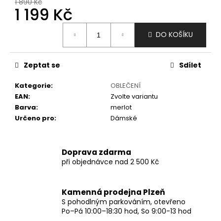
č
1 890 Kč
1 199 Kč
u
j
Měrná
e
DO KOŠÍKU
cena:
m
e
Zeptat se
Sdílet
Kategorie
:
OBLEČENÍ
EAN
:
Zvolte variantu
Barva
:
merlot
Určeno pro
:
Dámské
Doprava zdarma
při objednávce nad 2 500 Kč
Kamenná prodejna Plzeň
S pohodlným parkováním, otevřeno
Po–Pá 10:00–18:30 hod, So 9:00-13 hod