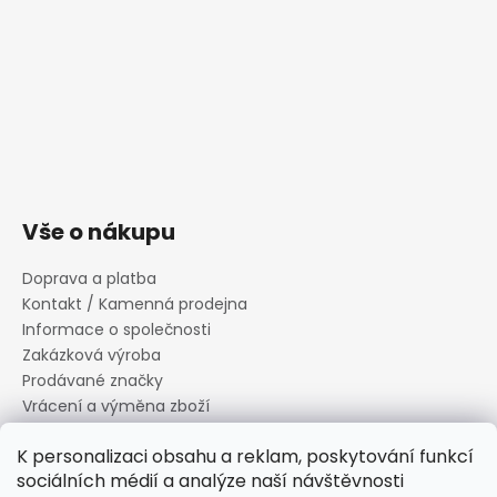
Vše o nákupu
Doprava a platba
Kontakt / Kamenná prodejna
Informace o společnosti
Zakázková výroba
Prodávané značky
Vrácení a výměna zboží
Zásady zpracování osobních údajů
K personalizaci obsahu a reklam, poskytování funkcí
Informace o souborech cookies
sociálních médií a analýze naší návštěvnosti
Reklamační řád