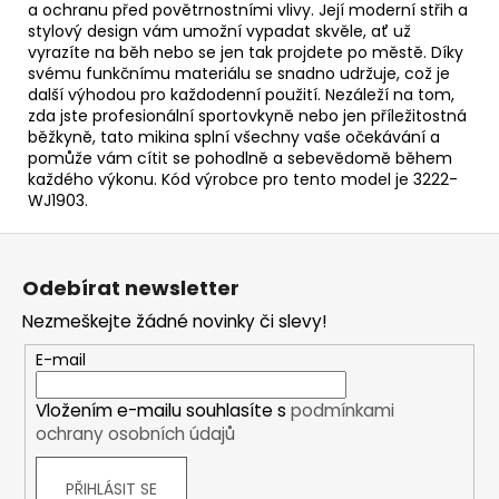
a ochranu před povětrnostními vlivy. Její moderní střih a
stylový design vám umožní vypadat skvěle, ať už
vyrazíte na běh nebo se jen tak projdete po městě. Díky
svému funkčnímu materiálu se snadno udržuje, což je
další výhodou pro každodenní použití. Nezáleží na tom,
zda jste profesionální sportovkyně nebo jen příležitostná
běžkyně, tato mikina splní všechny vaše očekávání a
pomůže vám cítit se pohodlně a sebevědomě během
každého výkonu. Kód výrobce pro tento model je 3222-
WJ1903.
Z
á
Odebírat newsletter
p
Nezmeškejte žádné novinky či slevy!
a
t
E-mail
í
Vložením e-mailu souhlasíte s
podmínkami
ochrany osobních údajů
PŘIHLÁSIT SE