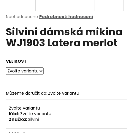
a
j
Průměrné
Neohodnoceno
Podrobnosti hodnocení
í
hodnocení
Silvini dámská mikina
produktu
t
je
?
WJ1903 Latera merlot
0,0
z
5
hvězdiček.
VELIKOST
HLEDAT
Můžeme doručit do:
Zvolte variantu
D
o
p
Zvolte variantu
o
Kód:
Zvolte variantu
Značka:
Silvini
r
u