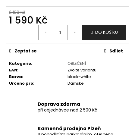
č
u
2 190 Kč
j
1 590 Kč
e
m
Měrná
DO KOŠÍKU
e
cena:
Zeptat se
Sdílet
Kategorie
:
OBLEČENÍ
EAN
:
Zvolte variantu
Barva
:
black-white
Určeno pro
:
Dámské
Doprava zdarma
při objednávce nad 2 500 Kč
Kamenná prodejna Plzeň
S pohodlným parkováním, otevřeno