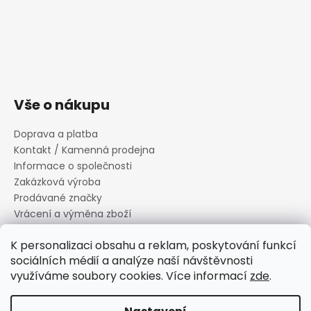
Vše o nákupu
Doprava a platba
Kontakt / Kamenná prodejna
Informace o společnosti
Zakázková výroba
Prodávané značky
Vrácení a výměna zboží
Zásady zpracování osobních údajů
K personalizaci obsahu a reklam, poskytování funkcí
Informace o souborech cookies
sociálních médií a analýze naší návštěvnosti
Reklamační řád
využíváme soubory cookies. Více informací
zde
.
Obchodní podmínky