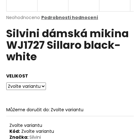
a
j
Průměrné
Neohodnoceno
Podrobnosti hodnocení
í
hodnocení
Silvini dámská mikina
produktu
t
je
?
WJ1727 Sillaro black-
0,0
z
white
5
hvězdiček.
HLEDAT
VELIKOST
D
o
Můžeme doručit do:
Zvolte variantu
p
o
Zvolte variantu
r
Kód:
Zvolte variantu
u
Značka:
Silvini