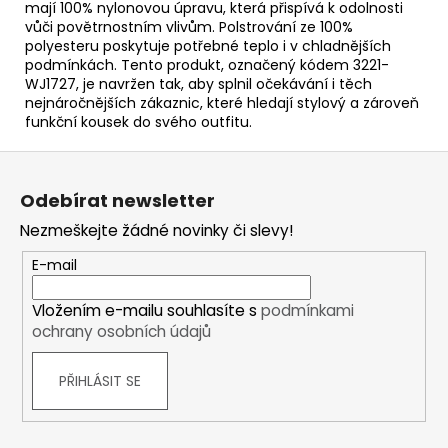
mají 100% nylonovou úpravu, která přispívá k odolnosti
vůči povětrnostním vlivům. Polstrování ze 100%
polyesteru poskytuje potřebné teplo i v chladnějších
podmínkách. Tento produkt, označený kódem 3221-
WJ1727, je navržen tak, aby splnil očekávání i těch
nejnáročnějších zákaznic, které hledají stylový a zároveň
funkční kousek do svého outfitu.
Z
á
Odebírat newsletter
p
Nezmeškejte žádné novinky či slevy!
a
t
E-mail
í
Vložením e-mailu souhlasíte s
podmínkami
ochrany osobních údajů
PŘIHLÁSIT SE