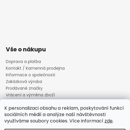
Vše o nákupu
Doprava a platba
Kontakt / Kamenná prodejna
Informace o společnosti
Zakázková výroba
Prodávané značky
Vrácení a výměna zboží
Zásady zpracování osobních údajů
K personalizaci obsahu a reklam, poskytování funkcí
Informace o souborech cookies
sociálních médií a analýze naší návštěvnosti
Reklamační řád
využíváme soubory cookies. Více informací
zde
.
Obchodní podmínky