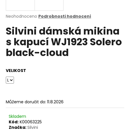
a
j
Průměrné
Neohodnoceno
Podrobnosti hodnocení
í
hodnocení
Silvini dámská mikina
produktu
t
je
?
s kapucí WJ1923 Solero
0,0
z
black-cloud
5
hvězdiček.
HLEDAT
VELIKOST
D
o
Můžeme doručit do:
11.8.2026
p
o
Skladem
r
Kód:
K00063225
u
Značka:
Silvini