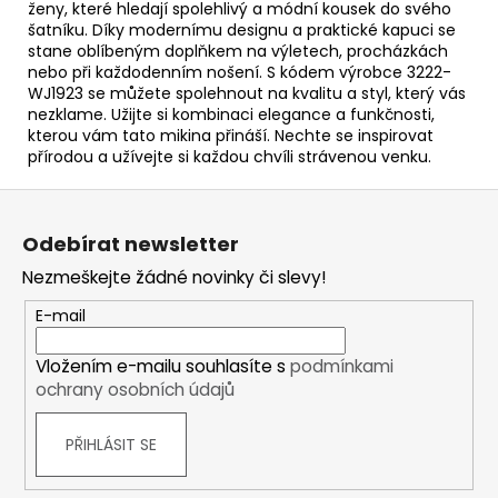
ženy, které hledají spolehlivý a módní kousek do svého
šatníku. Díky modernímu designu a praktické kapuci se
stane oblíbeným doplňkem na výletech, procházkách
nebo při každodenním nošení. S kódem výrobce 3222-
WJ1923 se můžete spolehnout na kvalitu a styl, který vás
nezklame. Užijte si kombinaci elegance a funkčnosti,
kterou vám tato mikina přináší. Nechte se inspirovat
přírodou a užívejte si každou chvíli strávenou venku.
Z
á
Odebírat newsletter
p
Nezmeškejte žádné novinky či slevy!
a
t
E-mail
í
Vložením e-mailu souhlasíte s
podmínkami
ochrany osobních údajů
PŘIHLÁSIT SE