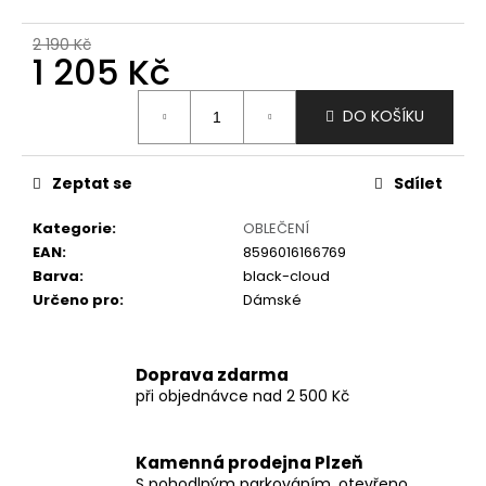
č
u
2 190 Kč
j
1 205 Kč
e
m
Měrná
DO KOŠÍKU
e
cena:
Zeptat se
Sdílet
Kategorie
:
OBLEČENÍ
EAN
:
8596016166769
Barva
:
black-cloud
Určeno pro
:
Dámské
Doprava zdarma
při objednávce nad 2 500 Kč
Kamenná prodejna Plzeň
S pohodlným parkováním, otevřeno