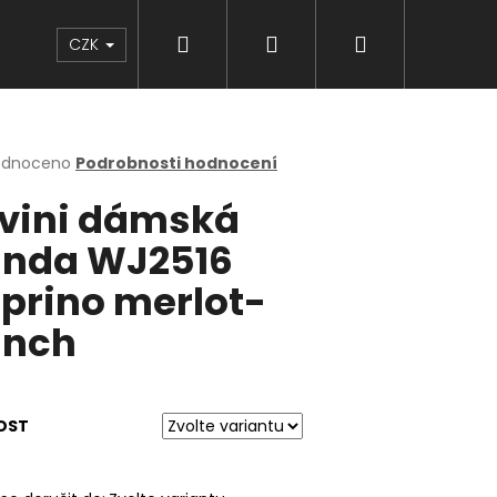
Hledat
Přihlášení
Nákupní
Značky
CZK
košík
rné
odnoceno
Podrobnosti hodnocení
cení
lvini dámská
ktu
nda WJ2516
prino merlot-
ček.
unch
OST