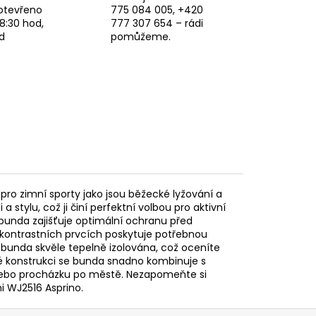
otevřeno
775 084 005, +420
8:30 hod,
777 307 654 – rádi
d
pomůžeme.
pro zimní sporty jako jsou běžecké lyžování a
stylu, což ji činí perfektní volbou pro aktivní
, bunda zajišťuje optimální ochranu před
kontrastních prvcích poskytuje potřebnou
 je bunda skvěle tepelně izolována, což oceníte
é konstrukci se bunda snadno kombinuje s
 nebo procházku po městě. Nezapomeňte si
ni WJ2516 Asprino.