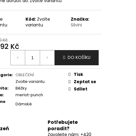
e doručit do:
Zvolte variantu
te
Kód:
Zvolte
Značka:
antu
variantu
Silvini
0 Kč
392 Kč
ná
DO KOŠÍKU
:
Tisk
gorie
:
OBLEČENÍ
Zvolte variantu
Zeptat se
vita
:
Běžky
Sdílet
va
:
merlot-punch
eno
Dámské
Potřebujete
lzeň
poradit?
Zavolejte nám: +420