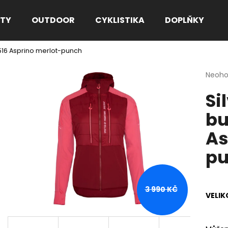
TY
OUTDOOR
CYKLISTIKA
DOPLŇKY
516 Asprino merlot-punch
Co potřebujete najít?
Průmě
Neoh
hodno
Si
produ
HLEDAT
je
bu
0,0
z
As
5
Doporučujeme
hvězdi
p
3 990 KČ
VELIK