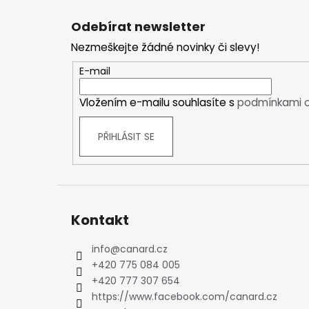
Z
Kraťasy
á
Odebírat newsletter
Trika a košile
p
Šaty, sukně
Nezmeškejte žádné novinky či slevy!
a
Mikiny
t
E-mail
Vesty
í
Ponožky
Vložením e-mailu souhlasíte s
podmínkami o
Zimní ponožky
Outdoorové ponožky
PŘIHLÁSIT SE
Sportovní ponožky
Kompresní ponožky
Čepice, čelenky
Rukavice
Kontakt
Plavky
Ostatní
info
@
canard.cz
DĚTSKÉ
+420 775 084 005
Bundy
+420 777 307 654
Zimní bundy
https://www.facebook.com/canard.cz