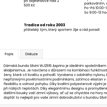
při objednávce nad 2
parkováním, 
500 Kč
Po–Pá 10:00–1
So 9:00-13 ho
Tradice od roku 2003
přátelský tým, který sportem žije a rád poradí
Popis
Diskuze
Dámská bunda Silvini WJ2516 Asprino je ideálním společníkem 
skialpinismus. Je navržena s důrazem na kombinaci funkčnosti a 
ženy, které ctí kvalitu a pohodlí. Vyrobena z odolného nylonu
nepříznivými povětrnostními podmínkami, zatímco elastan v 
flexibilitu a volnost pohybu. Díky kvalitní polyesterové výplni
při nízkých teplotách. Díky elegantnímu designu a promyšlen
dalšími kousky vaší zimní výbavy, ať už se chystáte na hory
dopřát to nejlepší pro vaše zimní dobrodružství s bundou Silvi