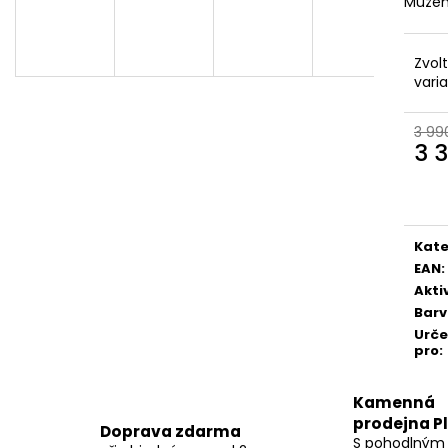
Můžem
Zvol
vari
3 99
3 
Měr
cena
Kate
EAN
:
Akti
Bar
Urč
pro
:
Kamenná
prodejna P
Doprava zdarma
S pohodlným