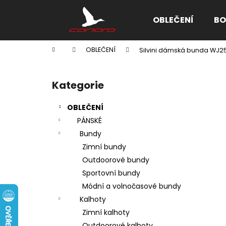
K
Přejít
na
o
OBLEČENÍ
BO
obsah
Zpět
Zpět
š
do
do
í
Domů
OBLEČENÍ
Silvini dámská bunda WJ2
k
obchodu
obchodu
P
o
Kategorie
Přeskočit
s
kategorie
t
OBLEČENÍ
r
PÁNSKÉ
a
Bundy
n
Zimní bundy
n
Outdoorové bundy
í
Sportovní bundy
p
Módní a volnočasové bundy
a
Kalhoty
n
Zimní kalhoty
e
Outdoorové kalhoty