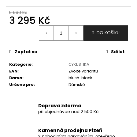
č
u
5 990 Kč
j
3 295 Kč
e
m
Měrná
DO KOŠÍKU
e
cena:
Zeptat se
Sdílet
Kategorie
:
CYKLISTIKA
EAN
:
Zvolte variantu
Barva
:
blush-black
Určeno pro
:
Dámské
Doprava zdarma
při objednávce nad 2 500 Kč
Kamenná prodejna Plzeň
S pohodlným parkováním, otevřeno