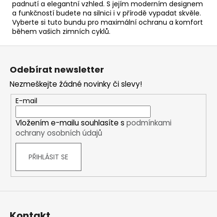
padnutí a elegantní vzhled. S jejím moderním designem
a funkčností budete na silnici i v přírodě vypadat skvěle.
Vyberte si tuto bundu pro maximální ochranu a komfort
během vašich zimních cyklů.
Z
á
Odebírat newsletter
p
Nezmeškejte žádné novinky či slevy!
a
t
E-mail
í
Vložením e-mailu souhlasíte s
podmínkami
ochrany osobních údajů
PŘIHLÁSIT SE
Kontakt