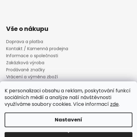
Vše o nákupu
Doprava a platba
Kontakt / Kamenná prodejna
Informace o společnosti
Zakázková výroba
Prodávané značky
Vrácení a výměna zboží
Zásady zpracování osobních údajů
K personalizaci obsahu a reklam, poskytování funkcí
Informace o souborech cookies
sociálních médií a analýze naší návštěvnosti
Reklamační řád
využíváme soubory cookies. Více informací
zde
.
Obchodní podmínky
Nastavení
Vytvořil Shoptet
Copyright 2026
Canard s.r.o.
. Všechna práva vyhrazena.