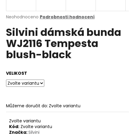
a
j
Průměrné
Neohodnoceno
Podrobnosti hodnocení
í
hodnocení
Silvini dámská bunda
produktu
t
je
?
WJ2116 Tempesta
0,0
z
blush-black
5
hvězdiček.
HLEDAT
VELIKOST
D
o
Můžeme doručit do:
Zvolte variantu
p
o
Zvolte variantu
r
Kód:
Zvolte variantu
u
Značka:
Silvini