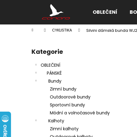
K
Přejít
na
o
OBLEČENÍ
BO
obsah
Zpět
Zpět
š
do
do
í
Domů
CYKLISTIKA
Silvini dámská bunda WJ2
k
obchodu
obchodu
P
o
Kategorie
Přeskočit
s
kategorie
t
OBLEČENÍ
r
PÁNSKÉ
a
Bundy
n
Zimní bundy
n
Outdoorové bundy
í
Sportovní bundy
p
Módní a volnočasové bundy
a
Kalhoty
n
Zimní kalhoty
e
Outdoorové kalhoty