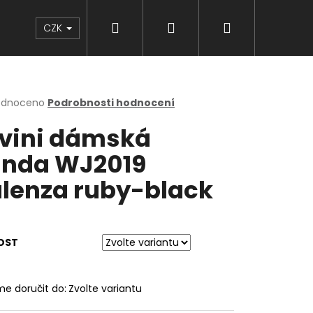
Hledat
Přihlášení
Nákupní
Značky
CZK
košík
rné
odnoceno
Podrobnosti hodnocení
cení
lvini dámská
ktu
nda WJ2019
lenza ruby-black
ček.
OST
e doručit do:
Zvolte variantu