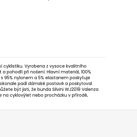
í cyklistiku. Vyrobena z vysoce kvalitního
t a pohodlí při nošení. Hlavní materiál, 100%
st s 95% nylonem a 5% elastanem poskytuje
y dokonale padl dámské postavě a poskytoval
žete být jisti, že bunda Silvini WJ2019 Valenza
te na cyklovýlet nebo procházku v přírodě,