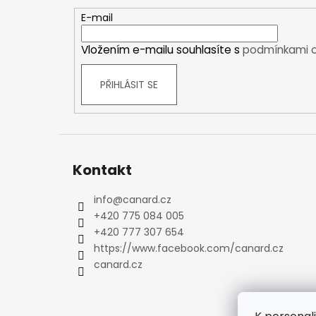
a
Kraťasy
t
E-mail
Trika a košile
í
Šaty, sukně
Vložením e-mailu souhlasíte s
podmínkami o
Mikiny
Vesty
PŘIHLÁSIT SE
Ponožky
Zimní ponožky
Outdoorové ponožky
Sportovní ponožky
Kontakt
Kompresní ponožky
Čepice, čelenky
info
@
canard.cz
Rukavice
+420 775 084 005
Plavky
+420 777 307 654
Ostatní
https://www.facebook.com/canard.cz
canard.cz
DĚTSKÉ
Bundy
Zimní bundy