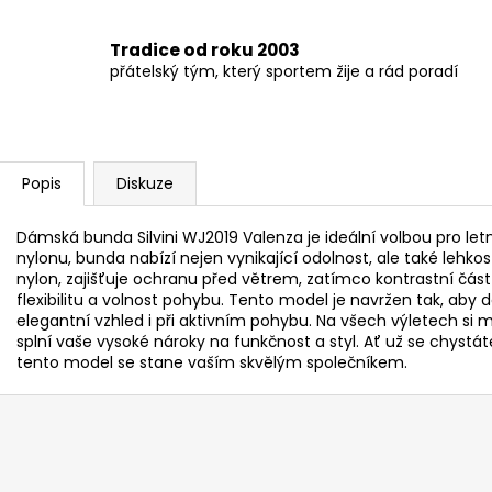
Tradice od roku 2003
přátelský tým, který sportem žije a rád poradí
Popis
Diskuze
Dámská bunda Silvini WJ2019 Valenza je ideální volbou pro letn
nylonu, bunda nabízí nejen vynikající odolnost, ale také lehkos
nylon, zajišťuje ochranu před větrem, zatímco kontrastní čá
flexibilitu a volnost pohybu. Tento model je navržen tak, ab
elegantní vzhled i při aktivním pohybu. Na všech výletech si mů
splní vaše vysoké nároky na funkčnost a styl. Ať už se chystá
tento model se stane vaším skvělým společníkem.