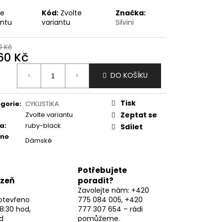
te
Kód:
Zvolte
Značka:
antu
variantu
Silvini
0 Kč
260 Kč
ná
DO KOŠÍKU
:
Tisk
gorie
:
CYKLISTIKA
Zvolte variantu
Zeptat se
va
:
ruby-black
Sdílet
eno
Dámské
Potřebujete
lzeň
poradit?
Zavolejte nám: +420
otevřeno
775 084 005, +420
8:30 hod,
777 307 654 – rádi
d
pomůžeme.