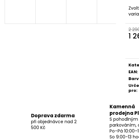
Zvol
vari
2 29
1 
Měr
cena
Kate
EAN
:
Bar
Urč
pro
:
Kamenná
prodejna P
Doprava zdarma
S pohodlným
při objednávce nad 2
parkováním, 
500 Kč
Po–Pá 10:00–1
So 9:00-13 ho