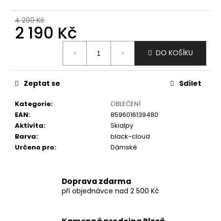
č
u
4 290 Kč
j
2 190 Kč
e
m
Měrná
DO KOŠÍKU
e
cena:
Zeptat se
Sdílet
Kategorie
:
OBLEČENÍ
EAN
:
8596016139480
Aktivita
:
Skialpy
Barva
:
black-cloud
Určeno pro
:
Dámské
Doprava zdarma
při objednávce nad 2 500 Kč