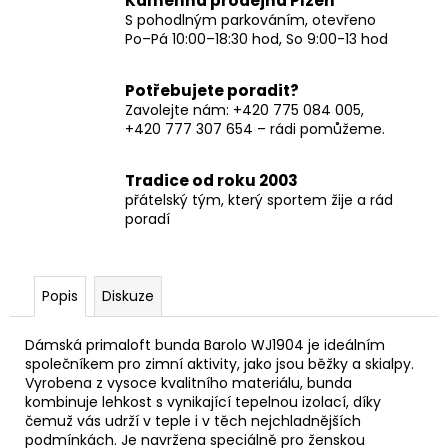
Kamenná prodejna Plzeň
S pohodlným parkováním, otevřeno
Po–Pá 10:00–18:30 hod, So 9:00-13 hod
Potřebujete poradit?
Zavolejte nám: +420 775 084 005,
+420 777 307 654 – rádi pomůžeme.
Tradice od roku 2003
přátelský tým, který sportem žije a rád
poradí
Popis
Diskuze
Dámská primaloft bunda Barolo WJ1904 je ideálním
společníkem pro zimní aktivity, jako jsou běžky a skialpy.
Vyrobena z vysoce kvalitního materiálu, bunda
kombinuje lehkost s vynikající tepelnou izolací, díky
čemuž vás udrží v teple i v těch nejchladnějších
podmínkách. Je navržena speciálně pro ženskou