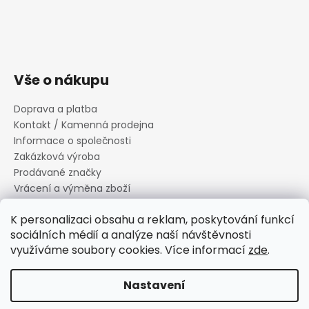
Vše o nákupu
Doprava a platba
Kontakt / Kamenná prodejna
Informace o společnosti
Zakázková výroba
Prodávané značky
Vrácení a výměna zboží
Zásady zpracování osobních údajů
K personalizaci obsahu a reklam, poskytování funkcí
Informace o souborech cookies
sociálních médií a analýze naší návštěvnosti
Reklamační řád
využíváme soubory cookies. Více informací
zde
.
Obchodní podmínky
Nastavení
Vytvořil Shoptet