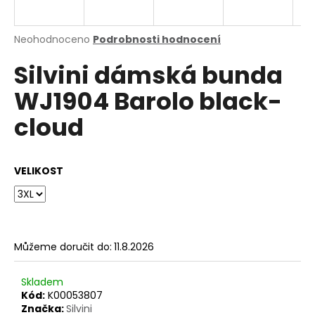
a
j
Průměrné
Neohodnoceno
Podrobnosti hodnocení
í
hodnocení
Silvini dámská bunda
produktu
t
je
?
WJ1904 Barolo black-
0,0
z
cloud
5
hvězdiček.
HLEDAT
VELIKOST
D
o
Můžeme doručit do:
11.8.2026
p
o
Skladem
r
Kód:
K00053807
u
Značka:
Silvini