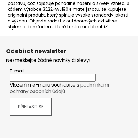
postavu, což zajišťuje pohodlné nošení a skvělý vzhled. S
kódem výrobce 3222-WJ1904 máte jistotu, že kupujete
originální produkt, který splňuje vysoké standardy jakosti
a výkonu. Objevte radost z outdoorových aktivit se
stylem a komfortem, které tento model nabízí.
Z
á
Odebírat newsletter
p
Nezmeškejte žádné novinky či slevy!
a
t
E-mail
í
Vložením e-mailu souhlasíte s
podmínkami
ochrany osobních údajů
PŘIHLÁSIT SE