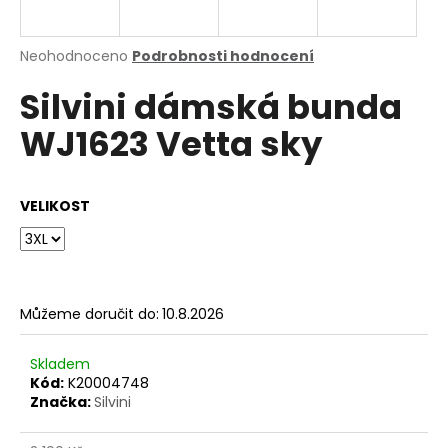
a
j
Průměrné
Neohodnoceno
Podrobnosti hodnocení
í
hodnocení
Silvini dámská bunda
produktu
t
je
?
WJ1623 Vetta sky
0,0
z
5
hvězdiček.
VELIKOST
HLEDAT
Můžeme doručit do:
10.8.2026
D
o
p
Skladem
o
Kód:
K20004748
Značka:
Silvini
r
u