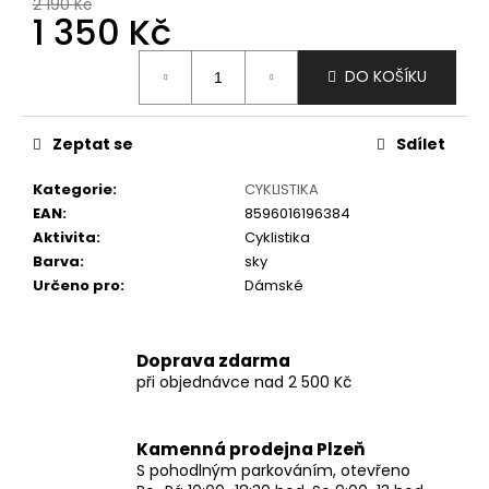
č
2 190 Kč
1 350 Kč
u
j
Měrná
e
DO KOŠÍKU
cena:
m
e
Zeptat se
Sdílet
Kategorie
:
CYKLISTIKA
EAN
:
8596016196384
Aktivita
:
Cyklistika
Barva
:
sky
Určeno pro
:
Dámské
Doprava zdarma
při objednávce nad 2 500 Kč
Kamenná prodejna Plzeň
S pohodlným parkováním, otevřeno