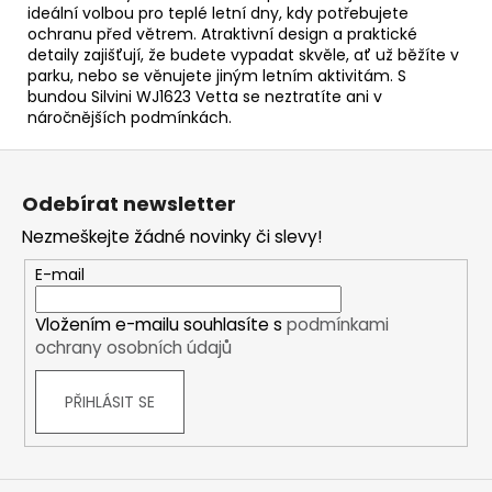
ideální volbou pro teplé letní dny, kdy potřebujete
ochranu před větrem. Atraktivní design a praktické
detaily zajišťují, že budete vypadat skvěle, ať už běžíte v
parku, nebo se věnujete jiným letním aktivitám. S
bundou Silvini WJ1623 Vetta se neztratíte ani v
náročnějších podmínkách.
Z
á
Odebírat newsletter
p
Nezmeškejte žádné novinky či slevy!
a
t
E-mail
í
Vložením e-mailu souhlasíte s
podmínkami
ochrany osobních údajů
PŘIHLÁSIT SE