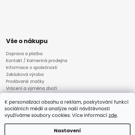
Vše o nákupu
Doprava a platba
Kontakt / Kamenná prodejna
Informace o společnosti
Zakázková výroba
Prodávané značky
Vrácení a výměna zboží
Zásady zpracování osobních údajů
K personalizaci obsahu a reklam, poskytování funkcí
Informace o souborech cookies
sociálních médií a analýze naší návštěvnosti
Reklamační řád
využíváme soubory cookies. Více informací
zde
.
Obchodní podmínky
Nastavení