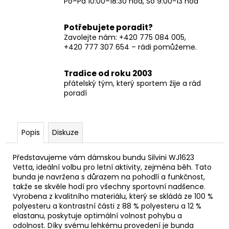
Po–Pá 10:00–18:30 hod, So 9:00-13 hod
Potřebujete poradit?
Zavolejte nám: +420 775 084 005,
+420 777 307 654 – rádi pomůžeme.
Tradice od roku 2003
přátelský tým, který sportem žije a rád
poradí
Popis
Diskuze
Představujeme vám dámskou bundu Silvini WJ1623
Vetta, ideální volbu pro letní aktivity, zejména běh. Tato
bunda je navržena s důrazem na pohodlí a funkčnost,
takže se skvěle hodí pro všechny sportovní nadšence.
Vyrobena z kvalitního materiálu, který se skládá ze 100 %
polyesteru a kontrastní části z 88 % polyesteru a 12 %
elastanu, poskytuje optimální volnost pohybu a
odolnost. Díky svému lehkému provedení je bunda