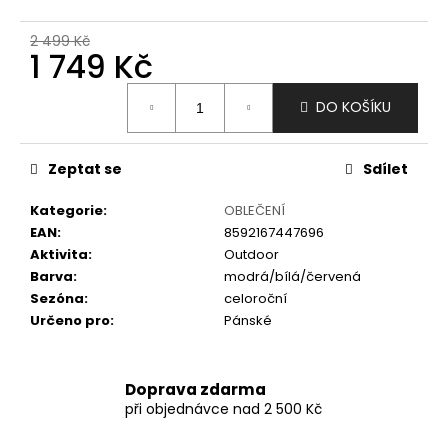
č
u
2 499 Kč
j
1 749 Kč
e
m
Měrná
DO KOŠÍKU
e
cena:
Zeptat se
Sdílet
Kategorie
:
OBLEČENÍ
EAN
:
8592167447696
Aktivita
:
Outdoor
Barva
:
modrá/bílá/červená
Sezóna
:
celoroční
Určeno pro
:
Pánské
Doprava zdarma
při objednávce nad 2 500 Kč