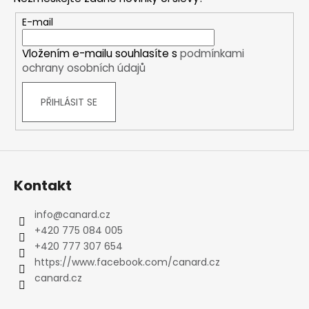
a
t
E-mail
í
Vložením e-mailu souhlasíte s
podmínkami
ochrany osobních údajů
PŘIHLÁSIT SE
Kontakt
info
@
canard.cz
+420 775 084 005
+420 777 307 654
https://www.facebook.com/canard.cz
canard.cz