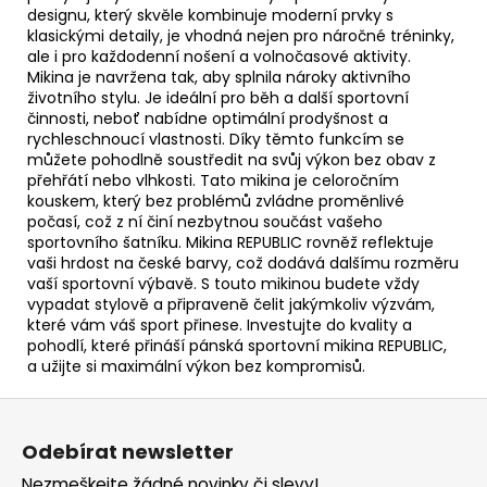
designu, který skvěle kombinuje moderní prvky s
klasickými detaily, je vhodná nejen pro náročné tréninky,
ale i pro každodenní nošení a volnočasové aktivity.
Mikina je navržena tak, aby splnila nároky aktivního
životního stylu. Je ideální pro běh a další sportovní
činnosti, neboť nabídne optimální prodyšnost a
rychleschnoucí vlastnosti. Díky těmto funkcím se
můžete pohodlně soustředit na svůj výkon bez obav z
přehřátí nebo vlhkosti. Tato mikina je celoročním
kouskem, který bez problémů zvládne proměnlivé
počasí, což z ní činí nezbytnou součást vašeho
sportovního šatníku. Mikina REPUBLIC rovněž reflektuje
vaši hrdost na české barvy, což dodává dalšímu rozměru
vaší sportovní výbavě. S touto mikinou budete vždy
vypadat stylově a připraveně čelit jakýmkoliv výzvám,
které vám váš sport přinese. Investujte do kvality a
pohodlí, které přináší pánská sportovní mikina REPUBLIC,
a užijte si maximální výkon bez kompromisů.
Z
á
Odebírat newsletter
p
Nezmeškejte žádné novinky či slevy!