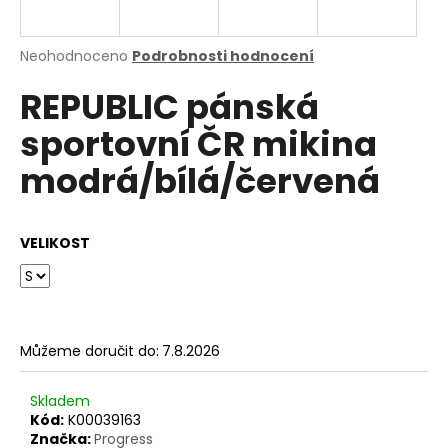
a
j
Průměrné
Neohodnoceno
Podrobnosti hodnocení
í
hodnocení
REPUBLIC pánská
produktu
t
je
?
sportovní ČR mikina
0,0
z
modrá/bílá/červená
5
hvězdiček.
HLEDAT
VELIKOST
D
o
Můžeme doručit do:
7.8.2026
p
o
Skladem
r
Kód:
K00039163
u
Značka:
Progress