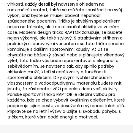
vlhkosti. Každý detail byl navržen s ohledem na
maximální komfort, takže se můžete soustředit na svůj
výkon, aniž byste se museli obávat nepohodlí
způsobeného pocením. Tričko je skvělým společníkem
nejen na tréninky, ale i na relaxační aktivity ve volném
čase. Moderní design trička RAPTOR zaručuje, že budete
nejen výkonný, ale také stylový. S atraktivním střihem a
praktickými barevnými variantami se toto tričko snadno
kombinuje s dalšími sportovními kousky. Ať už se
chystáte na běžecký závod, nebo si plánujete víkendový
výlet, toto tričko vás bude reprezentovat s elegancí a
seběvědomím. Je navrženo tak, aby splnilo potřeby
aktivních mužů, kteří si cení kvality a funkčnosti
sportovního oblečení. Díky svým rychleschnoucím
vlastnostem a vodoodpudivému materiálu budete mít
jistotu, že zůstanete svěží po celou dobu vaší aktivity.
Pánské sportovní tričko RAPTOR je ideální volbou pro
každého, kdo se chce vybavit kvalitním oblečením, které
podporuje jejich cestu za dosažením výkonnostních cílů.
Připravte se na letní výzvy a užijte si svobodu pohybu s
tričkem, které vám dodá energii a motivaci.
Z