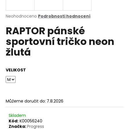
a
j
Průměrné
Neohodnoceno
Podrobnosti hodnocení
í
hodnocení
RAPTOR pánské
produktu
t
je
?
sportovní tričko neon
0,0
z
žlutá
5
hvězdiček.
HLEDAT
VELIKOST
D
o
Můžeme doručit do:
7.8.2026
p
o
Skladem
r
Kód:
K00056240
u
Značka:
Progress