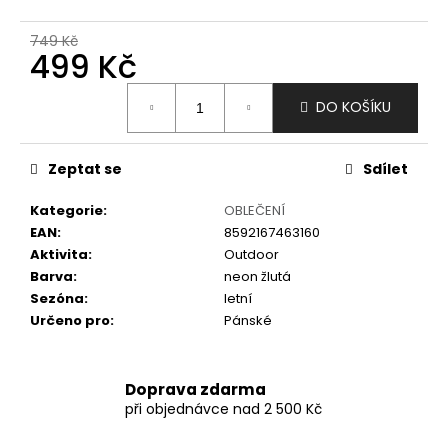
č
u
749 Kč
j
499 Kč
e
m
Měrná
DO KOŠÍKU
e
cena:
Zeptat se
Sdílet
Kategorie
:
OBLEČENÍ
EAN
:
8592167463160
Aktivita
:
Outdoor
Barva
:
neon žlutá
Sezóna
:
letní
Určeno pro
:
Pánské
Doprava zdarma
při objednávce nad 2 500 Kč