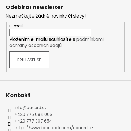
á
Odebírat newsletter
p
Nezmeškejte žádné novinky či slevy!
a
t
E-mail
í
Vložením e-mailu souhlasíte s
podmínkami
ochrany osobních údajů
PŘIHLÁSIT SE
Kontakt
info
@
canard.cz
+420 775 084 005
+420 777 307 654
https://www.facebook.com/canard.cz