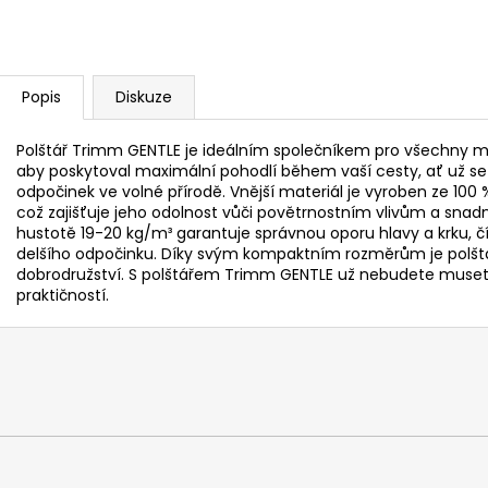
Popis
Diskuze
Polštář Trimm GENTLE je ideálním společníkem pro všechny mil
aby poskytoval maximální pohodlí během vaší cesty, ať už se 
odpočinek ve volné přírodě. Vnější materiál je vyroben ze 100
což zajišťuje jeho odolnost vůči povětrnostním vlivům a snadn
hustotě 19-20 kg/m³ garantuje správnou oporu hlavy a krku, č
delšího odpočinku. Díky svým kompaktním rozměrům je polštář 
dobrodružství. S polštářem Trimm GENTLE už nebudete muse
praktičností.