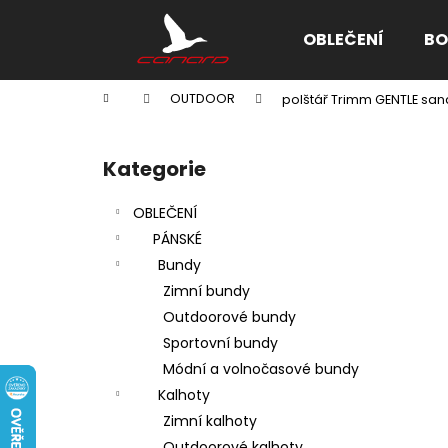
K
Přejít
na
o
OBLEČENÍ
BO
obsah
Zpět
Zpět
š
do
do
í
Domů
OUTDOOR
polštář Trimm GENTLE san
k
obchodu
obchodu
P
o
Kategorie
Přeskočit
s
kategorie
t
OBLEČENÍ
r
PÁNSKÉ
a
Bundy
n
Zimní bundy
n
Outdoorové bundy
í
Sportovní bundy
p
Módní a volnočasové bundy
a
Kalhoty
n
Zimní kalhoty
e
Outdoorové kalhoty