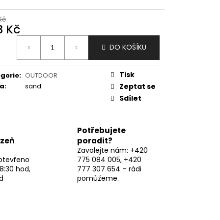
Kč
3 Kč
ná
DO KOŠÍKU
:
Tisk
gorie
:
OUTDOOR
va
:
sand
Zeptat se
Sdílet
Potřebujete
lzeň
poradit?
Zavolejte nám: +420
otevřeno
775 084 005, +420
8:30 hod,
777 307 654 – rádi
d
pomůžeme.