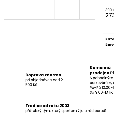
390 
27
Měr
cena
Kate
Bar
Kamenná
prodejna P
Doprava zdarma
S pohodlným
při objednávce nad 2
parkováním, 
500 Kč
Po–Pá 10:00–1
So 9:00-13 ho
Tradice od roku 2003
přátelský tým, který sportem žije a rád poradí