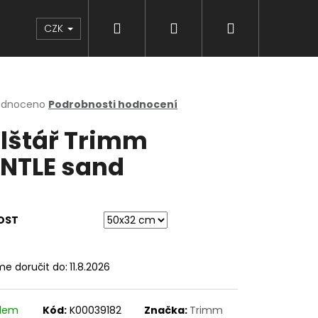
Hledat
Přihlášení
Nákupní
Značky
CZK
košík
rné
odnoceno
Podrobnosti hodnocení
cení
lštář Trimm
ktu
NTLE sand
ček.
OST
e doručit do:
11.8.2026
adem
Kód:
K00039182
Značka:
Trimm