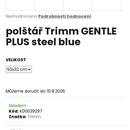
a
j
Průměrné
Neohodnoceno
Podrobnosti hodnocení
í
hodnocení
polštář Trimm GENTLE
produktu
t
je
?
PLUS steel blue
0,0
z
5
hvězdiček.
VELIKOST
HLEDAT
Můžeme doručit do:
10.8.2026
D
o
p
Skladem
o
Kód:
K00039297
Značka:
Trimm
r
u