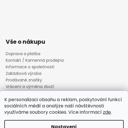
Vše o nákupu
Doprava a platba
Kontakt / Kamenná prodejna
Informace o společnosti
Zakázková výroba
Prodávané značky
Vrácení a výměna zboží
Zásady zpracování osobních údajů
K personalizaci obsahu a reklam, poskytování funkcí
Informace o souborech cookies
sociálních médií a analýze naší návštěvnosti
Reklamační řád
využíváme soubory cookies. Více informací
zde
.
Obchodní podmínky
Nastavení