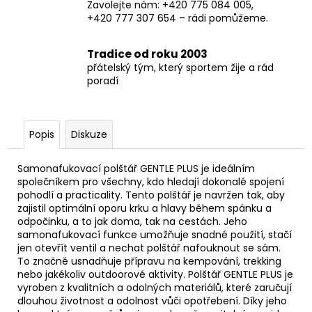
Zavolejte nám: +420 775 084 005,
+420 777 307 654 – rádi pomůžeme.
Tradice od roku 2003
přátelský tým, který sportem žije a rád
poradí
Popis
Diskuze
Samonafukovací polštář GENTLE PLUS je ideálním
společníkem pro všechny, kdo hledají dokonalé spojení
pohodlí a practicality. Tento polštář je navržen tak, aby
zajistil optimální oporu krku a hlavy během spánku a
odpočinku, a to jak doma, tak na cestách. Jeho
samonafukovací funkce umožňuje snadné použití, stačí
jen otevřít ventil a nechat polštář nafouknout se sám.
To značně usnadňuje přípravu na kempování, trekking
nebo jakékoliv outdoorové aktivity. Polštář GENTLE PLUS je
vyroben z kvalitních a odolných materiálů, které zaručují
dlouhou životnost a odolnost vůči opotřebení. Díky jeho