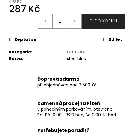
č
410 Kč
287 Kč
u
j
Měrná
e
DO KOŠÍKU
cena:
m
e
Zeptat se
Sdílet
Kategorie
:
OUTDOOR
Barva
:
steel blue
Doprava zdarma
při objednávce nad 2 500 Kč
Kamenná prodejna Plzeň
S pohodlným parkováním, otevřeno
Po–Pá 10:00–18:30 hod, So 9:00-13 hod
Potřebujete poradit?