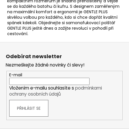
kompaktním rozměrům je snadno přenositelný a vejde
se do každého batohu či kufru. S designem zaměřeným
na maximální komfort a ergonomii je GENTLE PLUS
skvělou volbou pro každého, kdo si chce dopřát kvalitní
spánek kdekoli. Objednejte si samonafukovací polštář
GENTLE PLUS ještě dnes a zažijte revoluci v pohodlí při
cestování.
Z
á
Odebírat newsletter
p
Nezmeškejte žádné novinky či slevy!
a
t
E-mail
í
Vložením e-mailu souhlasíte s
podmínkami
ochrany osobních údajů
PŘIHLÁSIT SE