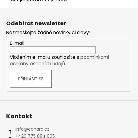
Z
á
Odebírat newsletter
p
Nezmeškejte žádné novinky či slevy!
a
t
E-mail
í
Vložením e-mailu souhlasíte s
podmínkami
ochrany osobních údajů
PŘIHLÁSIT SE
Kontakt
info
@
canard.cz
+420 775 084 005