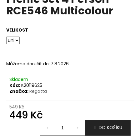
je
a
RCE546 Multicolour
0,0
z
j
5
í
hvězdiček.
VELIKOST
t
?
Můžeme doručit do:
7.8.2026
HLEDAT
Skladem
Kód:
K20119625
Značka:
Regatta
D
o
549 Kč
449 Kč
p
o
Měrná
r
DO KOŠÍKU
cena:
u