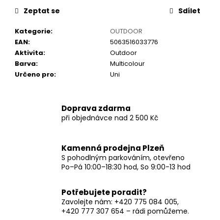
č
u
Zeptat se
Sdílet
j
Kategorie
:
OUTDOOR
e
EAN
:
5063516033776
m
Aktivita
:
Outdoor
e
Barva
:
Multicolour
Určeno pro
:
Uni
Doprava zdarma
při objednávce nad 2 500 Kč
Kamenná prodejna Plzeň
S pohodlným parkováním, otevřeno
Po–Pá 10:00–18:30 hod, So 9:00-13 hod
Potřebujete poradit?
Zavolejte nám: +420 775 084 005,
+420 777 307 654 – rádi pomůžeme.