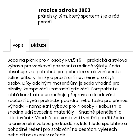
Tradice od roku 2003
přátelský tým, který sportem žije a rád
poradí
Popis
Diskuze
Sada na piknik pro 4 osoby RCE546 — praktická a stylová
výbava pro venkovní posezení a rodinné výlety. Sada
obsahuje vše potřebné pro pohodlné stolování venku:
talíře, příbory, hrnky a prostírání navržené pro čtyři
osoby. Díky odolným materiálům je sada vhodná pro
pikniky, kempování i zahradní grilování. Kompaktní a
lehká konstrukce usnadňuje přepravu a skladování;
součástí bývá i praktické pouzdro nebo taška pro přenos.
Výhody: - Kompletní výbava pro 4 osoby - Robustní a
snadno udržovatelné materiály - Snadné přenášení a
skladování - Vhodné pro venkovní i vnitřní použití Sada
je univerzální volbou pro každého, kdo hledá spolehlivé a
pohodlné řešení pro stolování na cestách, výletech
nebo při posezení v přírodě.