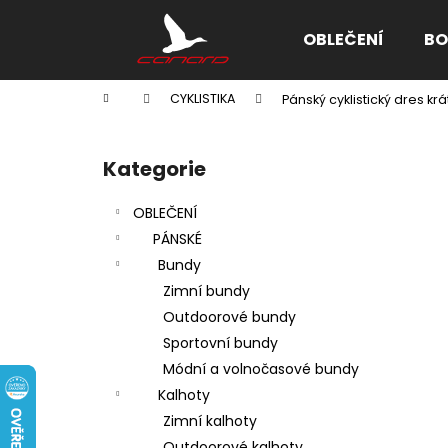
K
Přejít
na
o
OBLEČENÍ
BO
obsah
Zpět
Zpět
š
do
do
í
Domů
CYKLISTIKA
Pánský cyklistický dres k
k
obchodu
obchodu
P
o
Kategorie
Přeskočit
s
kategorie
t
OBLEČENÍ
r
PÁNSKÉ
a
Bundy
n
Zimní bundy
n
Outdoorové bundy
í
Sportovní bundy
p
Módní a volnočasové bundy
a
Kalhoty
n
Zimní kalhoty
e
Outdoorové kalhoty