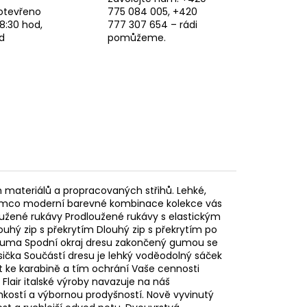
otevřeno
775 084 005, +420
8:30 hod,
777 307 654 – rádi
d
pomůžeme.
 materiálů a propracovaných střihů. Lehké,
zatímco moderní barevné kombinace kolekce vás
užené rukávy Prodloužené rukávy s elastickým
uhý zip s překrytím Dlouhý zip s překrytím po
vá guma Spodní okraj dresu zakončený gumou se
ička Součástí dresu je lehký voděodolný sáček
ut ke karabině a tím ochrání Vaše cennosti
 Flair italské výroby navazuje na náš
hkostí a výbornou prodyšností. Nově vyvinutý