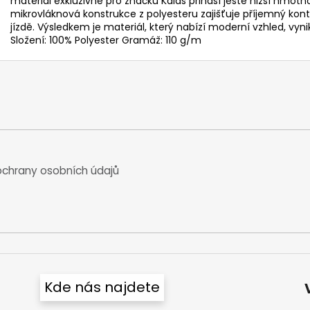
materiál exkluzivně pro značku Kalas přináší ještě nižší hmotn
mikrovláknová konstrukce z polyesteru zajišťuje příjemný konta
jízdě. Výsledkem je materiál, který nabízí moderní vzhled, vy
Složení: 100% Polyester Gramáž: 110 g/m
chrany osobních údajů
Kde nás najdete