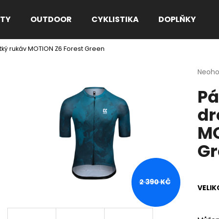
TY
OUTDOOR
CYKLISTIKA
DOPLŇKY
rátký rukáv MOTION Z6 Forest Green
Co potřebujete najít?
Průmě
Neoh
hodno
Pá
produ
HLEDAT
je
dr
0,0
z
MO
5
Doporučujeme
hvězdi
Gr
2 390 KČ
VELIK