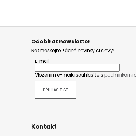
Kraťasy
Trika a košile
Šaty, sukně
Mikiny
Z
Vesty
á
Odebírat newsletter
Ponožky
p
Nezmeškejte žádné novinky či slevy!
Zimní ponožky
a
Outdoorové ponožky
t
E-mail
Sportovní ponožky
í
Vložením e-mailu souhlasíte s
podmínkami o
Kompresní ponožky
Čepice, čelenky
PŘIHLÁSIT SE
Rukavice
Plavky
Ostatní
DĚTSKÉ
Bundy
Kontakt
Zimní bundy