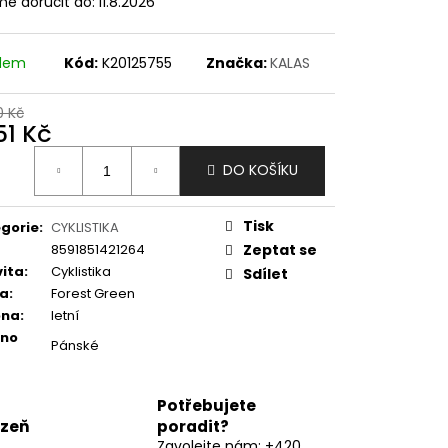
e doručit do:
11.8.2026
adem
Kód:
K20125755
Značka:
KALAS
0 Kč
51 Kč
ná
DO KOŠÍKU
:
Tisk
gorie
:
CYKLISTIKA
8591851421264
Zeptat se
vita
:
Cyklistika
Sdílet
va
:
Forest Green
óna
:
letní
eno
Pánské
Potřebujete
lzeň
poradit?
Zavolejte nám: +420