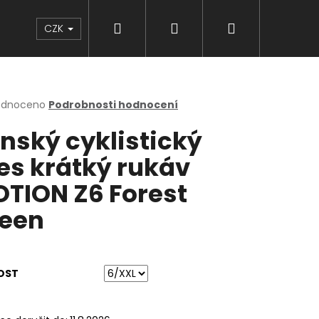
Hledat
Přihlášení
Nákupní
Značky
CZK
košík
rné
odnoceno
Podrobnosti hodnocení
cení
nský cyklistický
ktu
es krátký rukáv
TION Z6 Forest
ček.
een
OST