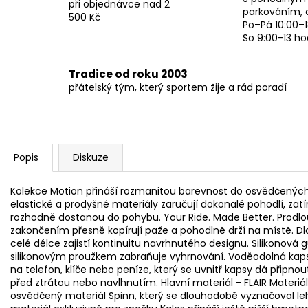
při objednávce nad 2
parkováním, 
500 Kč
Po–Pá 10:00–1
So 9:00-13 ho
Tradice od roku 2003
přátelský tým, který sportem žije a rád poradí
Popis
Diskuze
Kolekce Motion přináší rozmanitou barevnost do osvědčených
elastické a prodyšné materiály zaručují dokonalé pohodlí, 
rozhodně dostanou do pohybu. Your Ride. Made Better. Prodlo
zakončením přesně kopírují paže a pohodlně drží na místě. Dlo
celé délce zajistí kontinuitu navrhnutého designu. Silikono
silikonovým proužkem zabraňuje vyhrnování. Voděodolná kaps
na telefon, klíče nebo peníze, který se uvnitř kapsy dá připno
před ztrátou nebo navlhnutím. Hlavní materiál - FLAIR Materiál
osvědčený materiál Spinn, který se dlouhodobě vyznačoval le