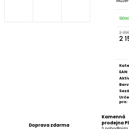
Můžem
Skl
2 39
2 1
Měr
cena
Kate
EAN
:
Akti
Bar
Sez
Urč
pro
:
Kamenná
prodejna P
Doprava zdarma
S pohodlným