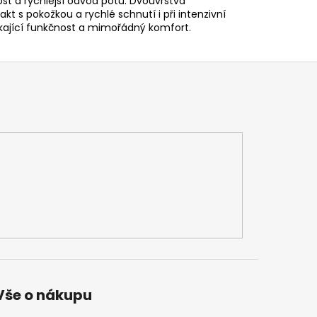
ost a rychlejší odvod potu. Dvouvrstvá
kt s pokožkou a rychlé schnutí i při intenzivní
nikající funkčnost a mimořádný komfort.
Vše o nákupu