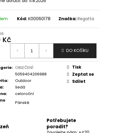
e doručit do:
11.8.2026
adem
Kód:
K00060178
Značka:
Regatta
Kč
9 Kč
ná
DO KOŠÍKU
:
Tisk
gorie
:
OBLEČENÍ
5059404206988
Zeptat se
vita
:
Outdoor
Sdílet
va
:
šedá
óna
:
celoroční
eno
Pánské
Potřebujete
lzeň
poradit?
Zavolejte nám: +420