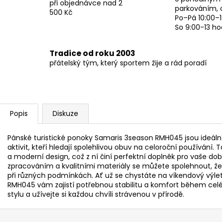
při objednávce nad 2
parkováním, 
500 Kč
Po–Pá 10:00–1
So 9:00-13 ho
Tradice od roku 2003
přátelský tým, který sportem žije a rád poradí
Popis
Diskuze
Pánské turistické ponoky Samaris 3season RMH045 jsou ideál
aktivit, kteří hledají spolehlivou obuv na celoroční používání.
a moderní design, což z ní činí perfektní doplněk pro vaše dobr
zpracováním a kvalitními materiály se můžete spolehnout, 
při různých podmínkách. Ať už se chystáte na víkendový výlet
RMH045 vám zajistí potřebnou stabilitu a komfort během ce
stylu a užívejte si každou chvíli strávenou v přírodě.