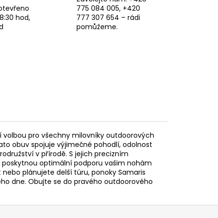
otevřeno
775 084 005, +420
8:30 hod,
777 307 654 – rádi
d
pomůžeme.
ní volbou pro všechny milovníky outdoorových
 Tato obuv spojuje výjimečné pohodlí, odolnost
odružství v přírodě. S jejich precizním
že poskytnou optimální podporu vašim nohám
 nebo plánujete delší túru, ponoky Samaris
lého dne. Obujte se do pravého outdoorového