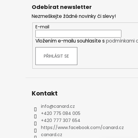
á
Kraťasy
Odebírat newsletter
p
Trika a košile
Nezmeškejte žádné novinky či slevy!
a
Šaty, sukně
t
E-mail
Mikiny
í
Vesty
Vložením e-mailu souhlasíte s
podmínkami o
Ponožky
Zimní ponožky
PŘIHLÁSIT SE
Outdoorové ponožky
Sportovní ponožky
Kompresní ponožky
Čepice, čelenky
Kontakt
Rukavice
Plavky
info
@
canard.cz
Ostatní
+420 775 084 005
DĚTSKÉ
+420 777 307 654
Bundy
https://www.facebook.com/canard.cz
Zimní bundy
canard.cz