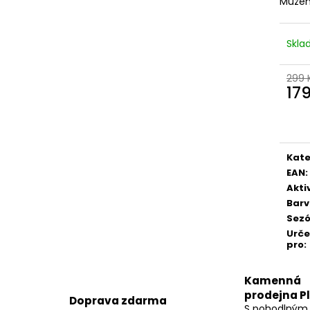
Můžem
Skl
299 
17
Měr
cena
Kate
EAN
:
Akti
Bar
Sez
Urč
pro
:
Kamenná
prodejna P
Doprava zdarma
S pohodlným