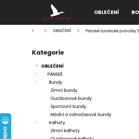
K
Přejít
na
o
OBLEČENÍ
BO
obsah
Zpět
Zpět
š
do
do
í
Domů
OBLEČENÍ
Pánské turistické ponožk
k
obchodu
obchodu
P
o
Kategorie
Přeskočit
s
kategorie
t
OBLEČENÍ
r
PÁNSKÉ
a
Bundy
n
Zimní bundy
n
Outdoorové bundy
í
Sportovní bundy
p
Módní a volnočasové bundy
a
Kalhoty
n
Zimní kalhoty
e
Outdoorové kalhoty