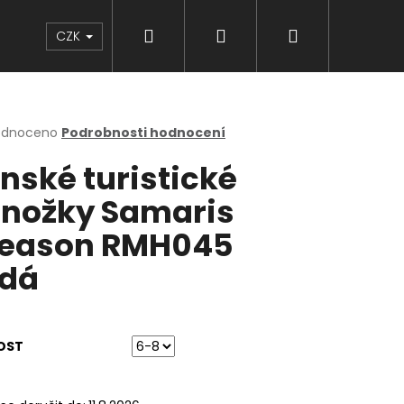
Hledat
Přihlášení
Nákupní
Značky
CZK
košík
rné
odnoceno
Podrobnosti hodnocení
cení
nské turistické
ktu
nožky Samaris
eason RMH045
ček.
dá
OST