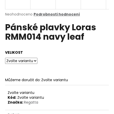
a
j
Průměrné
Neohodnoceno
Podrobnosti hodnocení
í
hodnocení
Pánské plavky Loras
produktu
t
je
?
RMM014 navy leaf
0,0
z
5
hvězdiček.
VELIKOST
HLEDAT
Můžeme doručit do:
Zvolte variantu
D
o
p
Zvolte variantu
o
Kód:
Zvolte variantu
Značka:
Regatta
r
u