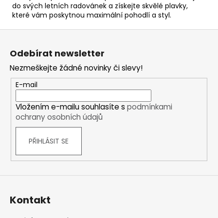
do svých letních radovánek a získejte skvělé plavky,
které vám poskytnou maximální pohodlí a styl.
Z
á
Odebírat newsletter
p
Nezmeškejte žádné novinky či slevy!
a
t
E-mail
í
Vložením e-mailu souhlasíte s
podmínkami
ochrany osobních údajů
PŘIHLÁSIT SE
Kontakt