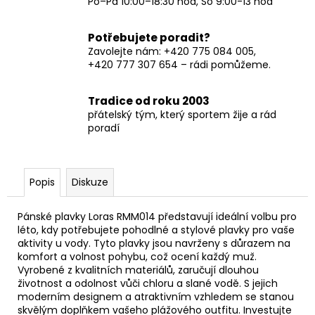
Po–Pá 10:00–18:30 hod, So 9:00-13 hod
Potřebujete poradit?
Zavolejte nám: +420 775 084 005,
+420 777 307 654 – rádi pomůžeme.
Tradice od roku 2003
přátelský tým, který sportem žije a rád
poradí
Popis
Diskuze
Pánské plavky Loras RMM014 představují ideální volbu pro
léto, kdy potřebujete pohodlné a stylové plavky pro vaše
aktivity u vody. Tyto plavky jsou navrženy s důrazem na
komfort a volnost pohybu, což ocení každý muž.
Vyrobené z kvalitních materiálů, zaručují dlouhou
životnost a odolnost vůči chloru a slané vodě. S jejich
moderním designem a atraktivním vzhledem se stanou
skvělým doplňkem vašeho plážového outfitu. Investujte