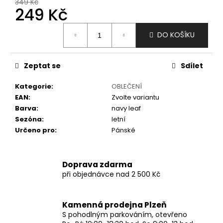
č
349 Kč
249 Kč
u
j
Měrná
e
DO KOŠÍKU
cena:
m
e
Zeptat se
Sdílet
Kategorie
:
OBLEČENÍ
EAN
:
Zvolte variantu
Barva
:
navy leaf
Sezóna
:
letní
Určeno pro
:
Pánské
Doprava zdarma
při objednávce nad 2 500 Kč
Kamenná prodejna Plzeň
S pohodlným parkováním, otevřeno