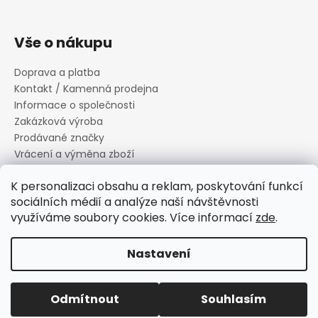
Vše o nákupu
Doprava a platba
Kontakt / Kamenná prodejna
Informace o společnosti
Zakázková výroba
Prodávané značky
Vrácení a výměna zboží
Zásady zpracování osobních údajů
K personalizaci obsahu a reklam, poskytování funkcí
Informace o souborech cookies
sociálních médií a analýze naší návštěvnosti
Reklamační řád
využíváme soubory cookies. Více informací
zde
.
Obchodní podmínky
Nastavení
Vytvořil Shoptet
Copyright 2026
Canard s.r.o.
. Všechna práva vyhrazena.
Odmítnout
Souhlasím
Upravit nastavení cookies