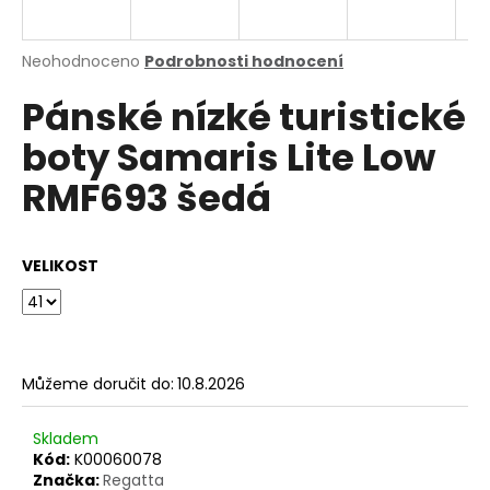
a
j
Průměrné
Neohodnoceno
Podrobnosti hodnocení
í
hodnocení
Pánské nízké turistické
produktu
t
je
?
boty Samaris Lite Low
0,0
z
RMF693 šedá
5
hvězdiček.
HLEDAT
VELIKOST
D
o
Můžeme doručit do:
10.8.2026
p
o
Skladem
r
Kód:
K00060078
u
Značka:
Regatta