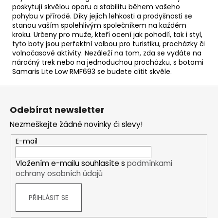
poskytují skvělou oporu a stabilitu během vašeho
pohybu v přírodě. Díky jejich lehkosti a prodyšnosti se
stanou vaším spolehlivým společníkem na každém
kroku. Určeny pro muže, kteří ocení jak pohodlí, tak i styl,
tyto boty jsou perfektní volbou pro turistiku, procházky či
volnočasové aktivity. Nezáleží na tom, zda se vydáte na
náročný trek nebo na jednoduchou procházku, s botami
Samaris Lite Low RMF693 se budete cítit skvěle.
Z
á
Odebírat newsletter
p
Nezmeškejte žádné novinky či slevy!
a
t
E-mail
í
Vložením e-mailu souhlasíte s
podmínkami
ochrany osobních údajů
PŘIHLÁSIT SE