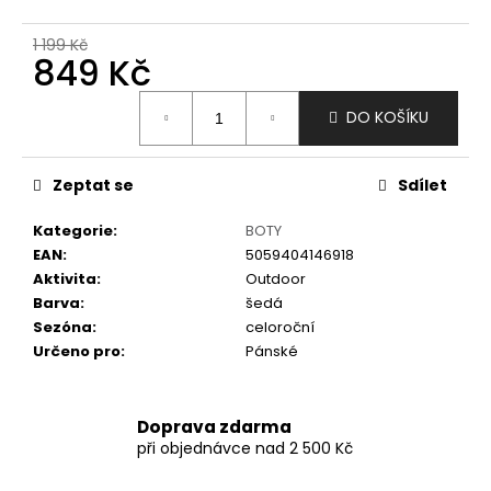
č
u
1 199 Kč
j
849 Kč
e
m
Měrná
DO KOŠÍKU
e
cena:
Zeptat se
Sdílet
Kategorie
:
BOTY
EAN
:
5059404146918
Aktivita
:
Outdoor
Barva
:
šedá
Sezóna
:
celoroční
Určeno pro
:
Pánské
Doprava zdarma
při objednávce nad 2 500 Kč