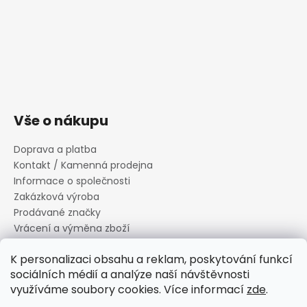
Vše o nákupu
Doprava a platba
Kontakt / Kamenná prodejna
Informace o společnosti
Zakázková výroba
Prodávané značky
Vrácení a výměna zboží
Zásady zpracování osobních údajů
K personalizaci obsahu a reklam, poskytování funkcí
Informace o souborech cookies
sociálních médií a analýze naší návštěvnosti
Reklamační řád
využíváme soubory cookies. Více informací
zde
.
Obchodní podmínky