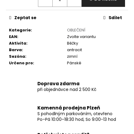
č
u
j
Zeptat se
Sdílet
e
m
Kategorie
:
OBLEČENÍ
e
EAN
:
Zvolte variantu
Aktivita
:
Běžky
Barva
:
antracit
Sezóna
:
zimní
Určeno pro
:
Pánské
Doprava zdarma
při objednávce nad 2 500 Kč
Kamenná prodejna Plzeň
S pohodlným parkováním, otevřeno
Po–Pá 10:00–18:30 hod, So 9:00-13 hod