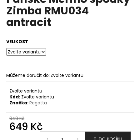
je
a
Zimba RMU034
0,0
z
j
antracit
5
í
hvězdiček.
t
?
VELIKOST
HLEDAT
Můžeme doručit do:
Zvolte variantu
Zvolte variantu
Kód:
Zvolte variantu
D
Značka:
Regatta
o
p
849 Kč
o
649 Kč
r
u
Měrná
DO KOŠÍKU
cena: