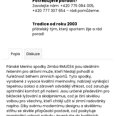
Potřebujete poradit?
Zavolejte nám: +420 775 084 005,
+420 777 307 654 – rádi pomůžeme.
Tradice od roku 2003
přátelský tým, který sportem žije a rád
poradí
Popis
Diskuze
Pánské Merino spodky Zimba RMU034 jsou ideálním
řešením pro aktivní muže, kteří hledají pohodlí a
funkčnost během zimních sportů. Tyto spodky,
vyrobené z vysoce kvalitní merinovlny, nabízejí vynikající
tepelnou izolaci a zároveň odvádějí vlhkost, což zaručuje
optimální komfort při nošení. Jsou určené především pro
běžecké lyžování a skialpinismus, což je činí skvělou
volbou pro všechny, kteří chtějí užít si zimní radovánky
naplno. Díky svému modernímu designu a skvělému
střihu se skvěle přizpůsobí postavě, což poskytuje
maximální volnost pohybu. Investujte do kvalitních