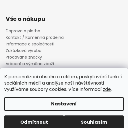
Vše o nákupu
Doprava a platba
Kontakt / Kamenná prodejna
Informace o společnosti
Zakázková výroba
Prodávané značky
Vrácení a výměna zboží
Zásady zpracování osobních údajů
K personalizaci obsahu a reklam, poskytování funkcí
Informace o souborech cookies
sociálních médií a analýze naší návštěvnosti
Reklamační řád
využíváme soubory cookies. Více informací
zde
.
Obchodní podmínky
Nastavení
Vytvořil Shoptet
Copyright 2026
Canard s.r.o.
. Všechna práva vyhrazena.
Odmítnout
Souhlasím
Upravit nastavení cookies