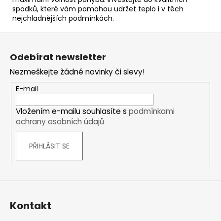
spodků, které vám pomohou udržet teplo i v těch
nejchladnějších podmínkách.
Z
á
Odebírat newsletter
p
Nezmeškejte žádné novinky či slevy!
a
t
E-mail
í
Vložením e-mailu souhlasíte s
podmínkami
ochrany osobních údajů
PŘIHLÁSIT SE
Kontakt