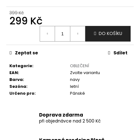
č
u
399 Kč
j
299 Kč
e
m
Měrná
DO KOŠÍKU
e
cena:
Zeptat se
Sdílet
Kategorie
:
OBLEČENÍ
EAN
:
Zvolte variantu
Barva
:
navy
Sezóna
:
letní
Určeno pro
:
Pánské
Doprava zdarma
při objednávce nad 2 500 Kč