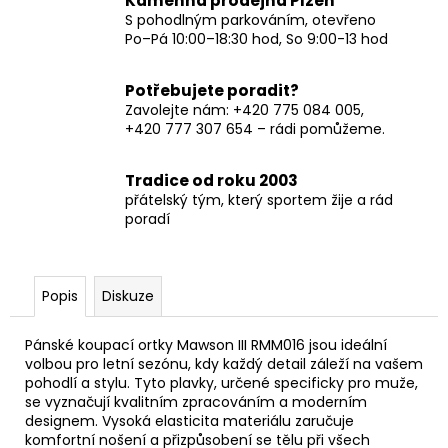
Kamenná prodejna Plzeň
S pohodlným parkováním, otevřeno
Po–Pá 10:00–18:30 hod, So 9:00-13 hod
Potřebujete poradit?
Zavolejte nám: +420 775 084 005,
+420 777 307 654 – rádi pomůžeme.
Tradice od roku 2003
přátelský tým, který sportem žije a rád
poradí
Popis
Diskuze
Pánské koupací ortky Mawson III RMM016 jsou ideální
volbou pro letní sezónu, kdy každý detail záleží na vašem
pohodlí a stylu. Tyto plavky, určené specificky pro muže,
se vyznačují kvalitním zpracováním a moderním
designem. Vysoká elasticita materiálu zaručuje
komfortní nošení a přizpůsobení se tělu při všech