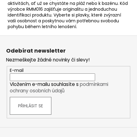
aktivitách, ať už se chystáte na pláž nebo k bazénu. Kód
výrobce RMM016 zajišťuje originalitu a jednoduchou
identifikaci produktu. Vyberte si plavky, které zvýrazní
vaši osobnost a poskytnou vám potřebnou svobodu
pohybu během letního lenošení.
Z
á
Odebírat newsletter
p
Nezmeškejte žádné novinky či slevy!
a
t
E-mail
í
Vložením e-mailu souhlasíte s
podmínkami
ochrany osobních údajů
PŘIHLÁSIT SE