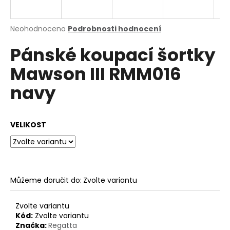
a
j
Průměrné
Neohodnoceno
Podrobnosti hodnocení
í
hodnocení
Pánské koupací šortky
produktu
t
je
?
Mawson III RMM016
0,0
z
navy
5
hvězdiček.
HLEDAT
VELIKOST
D
o
Můžeme doručit do:
Zvolte variantu
p
o
Zvolte variantu
r
Kód:
Zvolte variantu
u
Značka:
Regatta