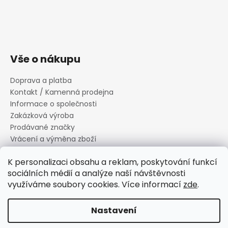
Vše o nákupu
Doprava a platba
Kontakt / Kamenná prodejna
Informace o společnosti
Zakázková výroba
Prodávané značky
Vrácení a výměna zboží
Zásady zpracování osobních údajů
K personalizaci obsahu a reklam, poskytování funkcí
Informace o souborech cookies
sociálních médií a analýze naší návštěvnosti
Reklamační řád
využíváme soubory cookies. Více informací
zde
.
Obchodní podmínky
Nastavení
Vytvořil Shoptet