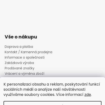
Vše o nákupu
Doprava a platba
Kontakt / Kamenná prodejna
Informace o společnosti
Zakázková výroba
Prodávané značky
Vrácení a výměna zboží
Zásady zpracování osobních údajů
K personalizaci obsahu a reklam, poskytování funkcí
Informace o souborech cookies
sociálních médií a analýze naší návštěvnosti
Reklamační řád
využíváme soubory cookies. Více informací
zde
.
Obchodní podmínky