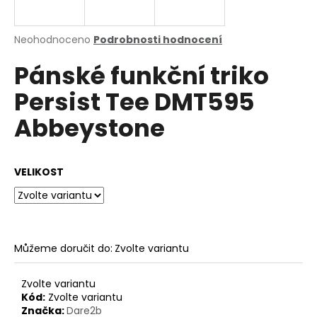
a
j
Průměrné
Neohodnoceno
Podrobnosti hodnocení
í
hodnocení
Pánské funkční triko
produktu
t
je
?
Persist Tee DMT595
0,0
z
Abbeystone
5
hvězdiček.
HLEDAT
VELIKOST
D
o
Můžeme doručit do:
Zvolte variantu
p
o
Zvolte variantu
r
Kód:
Zvolte variantu
u
Značka:
Dare2b