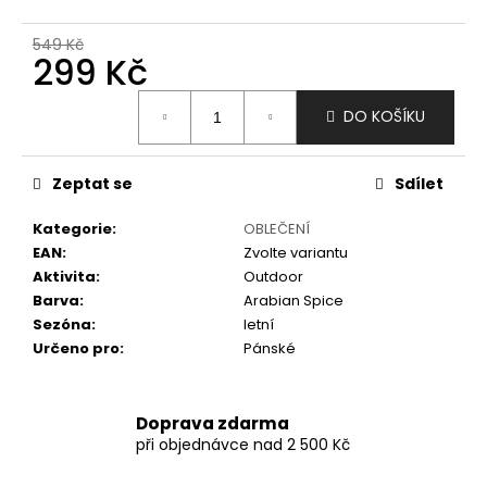
č
u
549 Kč
j
299 Kč
e
m
Měrná
DO KOŠÍKU
e
cena:
Zeptat se
Sdílet
Kategorie
:
OBLEČENÍ
EAN
:
Zvolte variantu
Aktivita
:
Outdoor
Barva
:
Arabian Spice
Sezóna
:
letní
Určeno pro
:
Pánské
Doprava zdarma
při objednávce nad 2 500 Kč