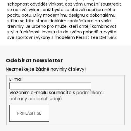
schopnost odvádět vlhkost, což vám umožní soustředit
se na svůj výkon, aniž byste se obávali nepříjemného
pocitu potu. Díky modernímu designu a dokonalému
střihu se triko stane ideálním společníkem na vaše
tréninky. Je určeno pro muže, kteří chtějí kombinovat
styl a funkčnost. Investujte do svého pohodlí a zvyšte
své sportovní výkony s modelem Persist Tee DMT595.
Z
á
Odebírat newsletter
p
Nezmeškejte žádné novinky či slevy!
a
t
E-mail
í
Vložením e-mailu souhlasíte s
podmínkami
ochrany osobních údajů
PŘIHLÁSIT SE