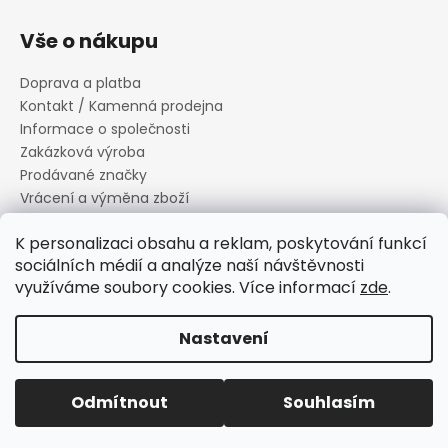
Vše o nákupu
Doprava a platba
Kontakt / Kamenná prodejna
Informace o společnosti
Zakázková výroba
Prodávané značky
Vrácení a výměna zboží
Zásady zpracování osobních údajů
K personalizaci obsahu a reklam, poskytování funkcí
Informace o souborech cookies
sociálních médií a analýze naší návštěvnosti
Reklamační řád
využíváme soubory cookies. Více informací
zde
.
Obchodní podmínky
Nastavení
Vytvořil Shoptet
Copyright 2026
Canard s.r.o.
. Všechna práva vyhrazena.
Odmítnout
Souhlasím
Upravit nastavení cookies