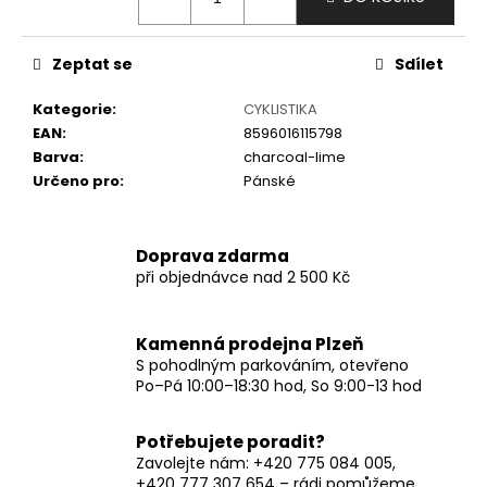
č
u
j
Zeptat se
Sdílet
e
m
Kategorie
:
CYKLISTIKA
e
EAN
:
8596016115798
Barva
:
charcoal-lime
Určeno pro
:
Pánské
Doprava zdarma
při objednávce nad 2 500 Kč
Kamenná prodejna Plzeň
S pohodlným parkováním, otevřeno
Po–Pá 10:00–18:30 hod, So 9:00-13 hod
Potřebujete poradit?
Zavolejte nám: +420 775 084 005,
+420 777 307 654 – rádi pomůžeme.