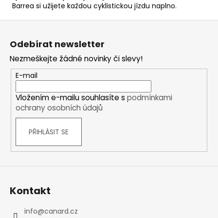
Barrea si užijete každou cyklistickou jízdu naplno.
Z
á
Odebírat newsletter
p
Nezmeškejte žádné novinky či slevy!
a
t
E-mail
í
Vložením e-mailu souhlasíte s
podmínkami
ochrany osobních údajů
PŘIHLÁSIT SE
Kontakt
info
@
canard.cz