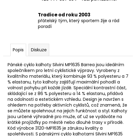
Tradice od roku 2003
přátelský tým, který sportem žije a rád
poradí
Popis
Diskuze
Pánské cyklo kalhoty Silvini MP1635 Barrea jsou ideálním
společníkem pro letní cyklistické výpravy. Vyrobeny z
kvalitního materiálu, který kombinuje 93 % polyesteru a 7
% elastanu, tyto kalhoty zajišťují maximální pohodlí a
volnost pohybu při každé jízdě. Speciální kontrastní část,
skládající se z 86 % polyesteru a 14 % elastanu, přidává
na odolnosti a estetickém vzhledu. Design je navržen s
ohledem na potřeby aktivních cyklistů, což znamená, že
se můžete spolehnout na jejich funkčnost a styl. Kalhoty
jsou určené výhradně pro muže, ať už se vydáváte na
krátké projížďky po městě nebo dlouhé trasy v přírodě.
Kód výrobce 3120-MP1635 je zárukou kvality a
spolehlivosti. S pánskými cyklo kalhotami Silvini MP1635