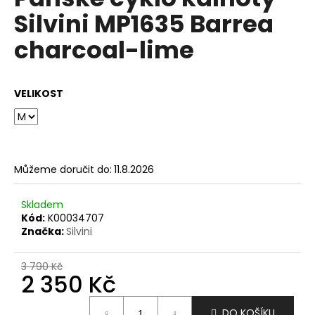
je
a
Silvini MP1635 Barrea
3,0
z
j
charcoal-lime
5
í
hvězdiček.
t
?
VELIKOST
HLEDAT
Můžeme doručit do:
11.8.2026
Skladem
Kód:
K00034707
D
Značka:
Silvini
o
p
3 790 Kč
o
2 350 Kč
r
u
Měrná
DO KOŠÍKU
cena: