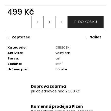
č
u
499 Kč
j
e
Měrná
m
DO KOŠÍKU
cena:
e
Zeptat se
Sdílet
Kategorie
:
OBLEČENÍ
Aktivita
:
volný čas
Barva
:
ash
Sezóna
:
letní
Určeno pro
:
Pánské
Doprava zdarma
při objednávce nad 2 500 Kč
Kamenná prodejna Plzeň