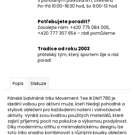
S pohodlným parkováním, otevřeno
Po–Pá 10:00–18:30 hod, So 9:00-13 hod
Potřebujete poradit?
Zavolejte nám: +420 775 084 005,
+420 777 307 654 – rádi pomůžeme.
Tradice od roku 2003
přátelský tým, který sportem žije a rád
poradí
Popis
Diskuze
Pánské balvlněné triko Movement Tee III DMT780 je
ideální volbou pro aktivní muže, kteří hledají pohodlné a
stylové oblečení pro každodenní nošení i volnočasové
aktivity. Vyniká svou kvalitou použitých materiálů, které
zajistí příjemný pocit na pokožce a výbornou prodyšnost.
Díky modernímu střihu a minimalistickému designu lze
toto triko snadno kombinovat s různými kousky oblečení.