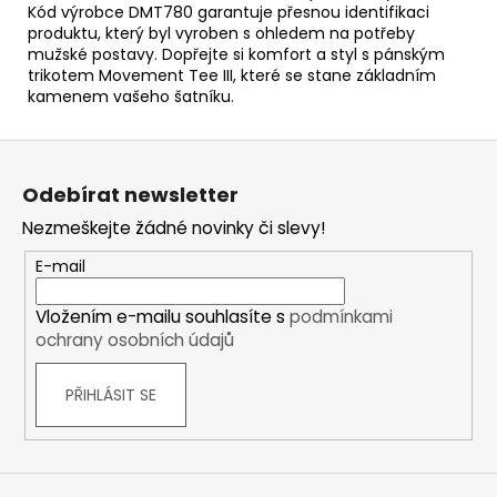
Kód výrobce DMT780 garantuje přesnou identifikaci
produktu, který byl vyroben s ohledem na potřeby
mužské postavy. Dopřejte si komfort a styl s pánským
trikotem Movement Tee III, které se stane základním
kamenem vašeho šatníku.
Z
á
Odebírat newsletter
p
Nezmeškejte žádné novinky či slevy!
a
t
E-mail
í
Vložením e-mailu souhlasíte s
podmínkami
ochrany osobních údajů
PŘIHLÁSIT SE