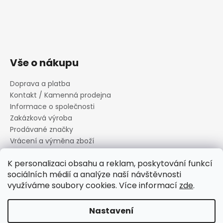
Vše o nákupu
Doprava a platba
Kontakt / Kamenná prodejna
Informace o společnosti
Zakázková výroba
Prodávané značky
Vrácení a výměna zboží
Zásady zpracování osobních údajů
K personalizaci obsahu a reklam, poskytování funkcí
Informace o souborech cookies
sociálních médií a analýze naší návštěvnosti
Reklamační řád
využíváme soubory cookies. Více informací
zde
.
Obchodní podmínky
Nastavení
Vytvořil Shoptet