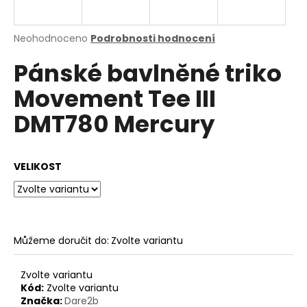
a
j
Průměrné
Neohodnoceno
Podrobnosti hodnocení
í
hodnocení
Pánské bavlněné triko
produktu
t
je
?
Movement Tee III
0,0
z
DMT780 Mercury
5
hvězdiček.
HLEDAT
VELIKOST
D
o
Můžeme doručit do:
Zvolte variantu
p
o
Zvolte variantu
r
Kód:
Zvolte variantu
u
Značka:
Dare2b