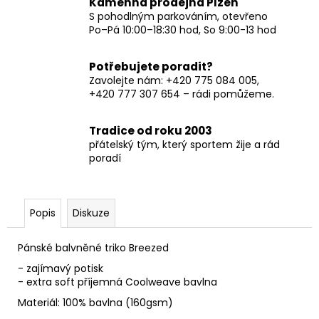
Kamenná prodejna Plzeň
S pohodlným parkováním, otevřeno
Po–Pá 10:00–18:30 hod, So 9:00-13 hod
Potřebujete poradit?
Zavolejte nám: +420 775 084 005,
+420 777 307 654 – rádi pomůžeme.
Tradice od roku 2003
přátelský tým, který sportem žije a rád
poradí
Popis
Diskuze
Pánské balvněné triko Breezed
- zajímavý potisk
- extra soft příjemná Coolweave bavlna
Materiál: 100% bavlna (160gsm)