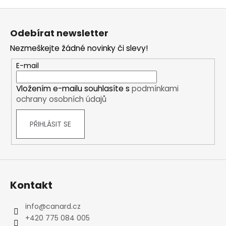
Z
á
Odebírat newsletter
p
Nezmeškejte žádné novinky či slevy!
a
t
E-mail
í
Vložením e-mailu souhlasíte s
podmínkami
ochrany osobních údajů
PŘIHLÁSIT SE
Kontakt
info
@
canard.cz
+420 775 084 005