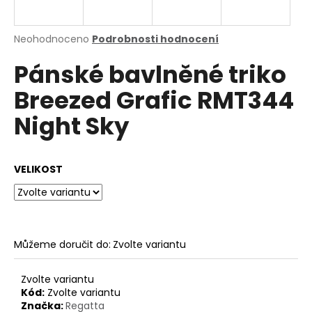
a
j
Průměrné
Neohodnoceno
Podrobnosti hodnocení
í
hodnocení
Pánské bavlněné triko
produktu
t
je
?
Breezed Grafic RMT344
0,0
z
Night Sky
5
hvězdiček.
HLEDAT
VELIKOST
D
o
Můžeme doručit do:
Zvolte variantu
p
o
Zvolte variantu
r
Kód:
Zvolte variantu
u
Značka:
Regatta