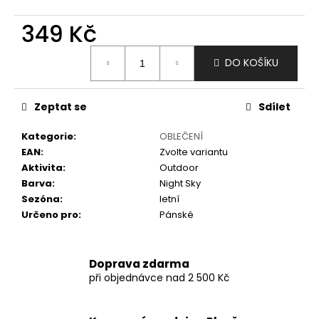
č
u
349 Kč
j
e
Měrná
m
DO KOŠÍKU
cena:
e
Zeptat se
Sdílet
Kategorie
:
OBLEČENÍ
EAN
:
Zvolte variantu
Aktivita
:
Outdoor
Barva
:
Night Sky
Sezóna
:
letní
Určeno pro
:
Pánské
Doprava zdarma
při objednávce nad 2 500 Kč