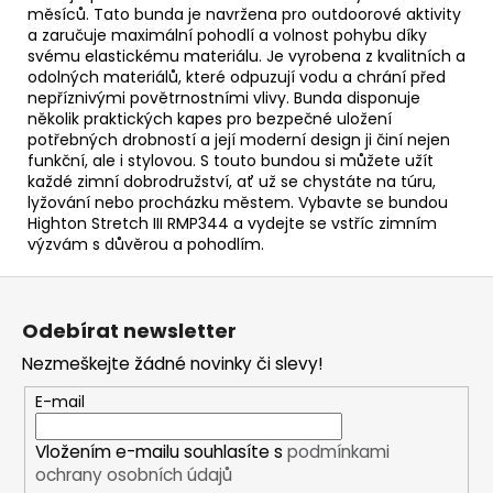
měsíců. Tato bunda je navržena pro outdoorové aktivity
a zaručuje maximální pohodlí a volnost pohybu díky
svému elastickému materiálu. Je vyrobena z kvalitních a
odolných materiálů, které odpuzují vodu a chrání před
nepříznivými povětrnostními vlivy. Bunda disponuje
několik praktických kapes pro bezpečné uložení
potřebných drobností a její moderní design ji činí nejen
funkční, ale i stylovou. S touto bundou si můžete užít
každé zimní dobrodružství, ať už se chystáte na túru,
lyžování nebo procházku městem. Vybavte se bundou
Highton Stretch III RMP344 a vydejte se vstříc zimním
výzvám s důvěrou a pohodlím.
Z
á
Odebírat newsletter
p
Nezmeškejte žádné novinky či slevy!
a
t
E-mail
í
Vložením e-mailu souhlasíte s
podmínkami
ochrany osobních údajů