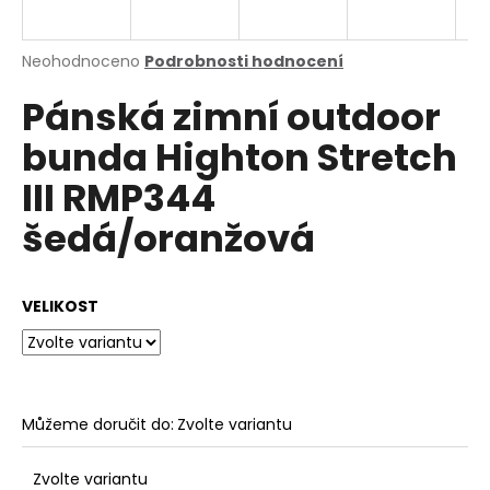
a
j
Průměrné
Neohodnoceno
Podrobnosti hodnocení
í
hodnocení
Pánská zimní outdoor
produktu
t
je
?
bunda Highton Stretch
0,0
z
III RMP344
5
hvězdiček.
šedá/oranžová
HLEDAT
VELIKOST
D
o
p
o
Můžeme doručit do:
Zvolte variantu
r
u
Zvolte variantu