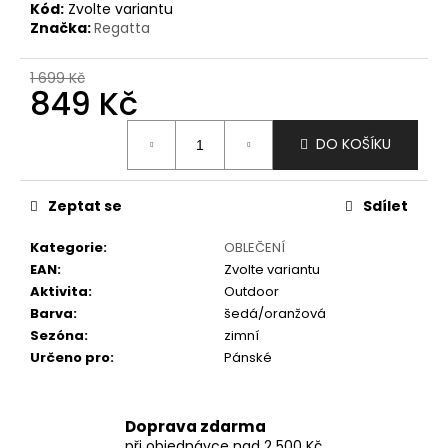
č
Kód:
Zvolte variantu
u
Značka:
Regatta
j
e
1 699 Kč
m
849 Kč
e
Měrná
DO KOŠÍKU
cena:
Zeptat se
Sdílet
Kategorie
:
OBLEČENÍ
EAN
:
Zvolte variantu
Aktivita
:
Outdoor
Barva
:
šedá/oranžová
Sezóna
:
zimní
Určeno pro
:
Pánské
Doprava zdarma
při objednávce nad 2 500 Kč