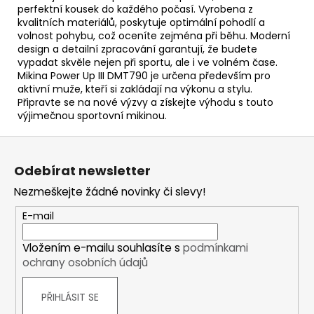
perfektní kousek do každého počasí. Vyrobena z
kvalitních materiálů, poskytuje optimální pohodlí a
volnost pohybu, což oceníte zejména při běhu. Moderní
design a detailní zpracování garantují, že budete
vypadat skvěle nejen při sportu, ale i ve volném čase.
Mikina Power Up III DMT790 je určena především pro
aktivní muže, kteří si zakládají na výkonu a stylu.
Připravte se na nové výzvy a získejte výhodu s touto
výjimečnou sportovní mikinou.
Z
á
Odebírat newsletter
p
Nezmeškejte žádné novinky či slevy!
a
t
E-mail
í
Vložením e-mailu souhlasíte s
podmínkami
ochrany osobních údajů
PŘIHLÁSIT SE