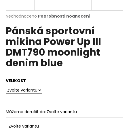
a
j
Průměrné
Neohodnoceno
Podrobnosti hodnocení
í
hodnocení
Pánská sportovní
produktu
t
je
?
mikina Power Up III
0,0
z
DMT790 moonlight
5
hvězdiček.
denim blue
HLEDAT
VELIKOST
D
o
p
o
Můžeme doručit do:
Zvolte variantu
r
u
Zvolte variantu