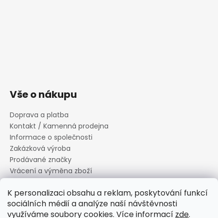
Vše o nákupu
Doprava a platba
Kontakt / Kamenná prodejna
Informace o společnosti
Zakázková výroba
Prodávané značky
Vrácení a výměna zboží
Zásady zpracování osobních údajů
K personalizaci obsahu a reklam, poskytování funkcí
Informace o souborech cookies
sociálních médií a analýze naší návštěvnosti
Reklamační řád
využíváme soubory cookies. Více informací
zde
.
Obchodní podmínky