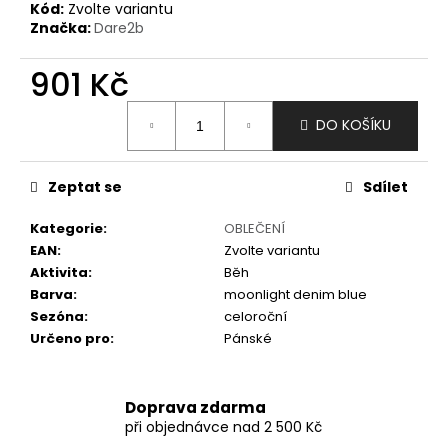
č
Kód:
Zvolte variantu
u
Značka:
Dare2b
j
e
901 Kč
m
Měrná
e
DO KOŠÍKU
cena:
Zeptat se
Sdílet
Kategorie
:
OBLEČENÍ
EAN
:
Zvolte variantu
Aktivita
:
Běh
Barva
:
moonlight denim blue
Sezóna
:
celoroční
Určeno pro
:
Pánské
Doprava zdarma
při objednávce nad 2 500 Kč