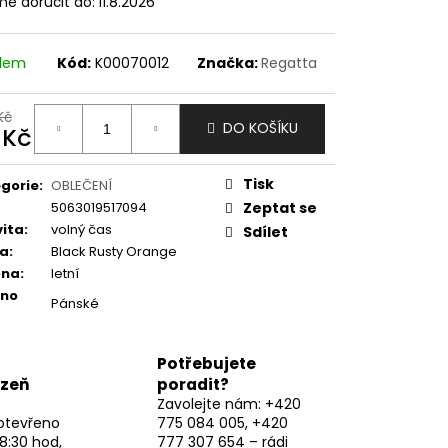
e doručit do:
11.8.2026
adem
Kód:
K00070012
Značka:
Regatta
Kč
DO KOŠÍKU
 Kč
ná
:
Tisk
gorie
:
OBLEČENÍ
5063019517094
Zeptat se
vita
:
volný čas
Sdílet
va
:
Black Rusty Orange
óna
:
letní
eno
Pánské
Potřebujete
lzeň
poradit?
Zavolejte nám: +420
otevřeno
775 084 005, +420
8:30 hod,
777 307 654 – rádi