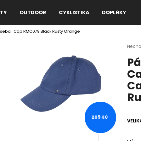
TY
OUTDOOR
CYKLISTIKA
DOPLŇKY
aseball Cap RMC079 Black Rusty Orange
Co potřebujete najít?
Průmě
Neoh
hodno
Pá
produ
HLEDAT
je
Ca
0,0
z
Ca
5
Doporučujeme
hvězdi
Ru
209 KČ
VELIK