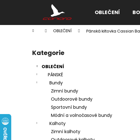
K
Přejít
na
o
OBLEČENÍ
BO
obsah
Zpět
Zpět
š
do
do
í
Domů
OBLEČENÍ
Pánská kiltovka Cassian B
k
obchodu
obchodu
P
o
Kategorie
Přeskočit
s
kategorie
t
OBLEČENÍ
r
PÁNSKÉ
a
Bundy
n
Zimní bundy
n
Outdoorové bundy
í
Sportovní bundy
p
Módní a volnočasové bundy
a
Kalhoty
n
Zimní kalhoty
e
Outdoorové kalhoty