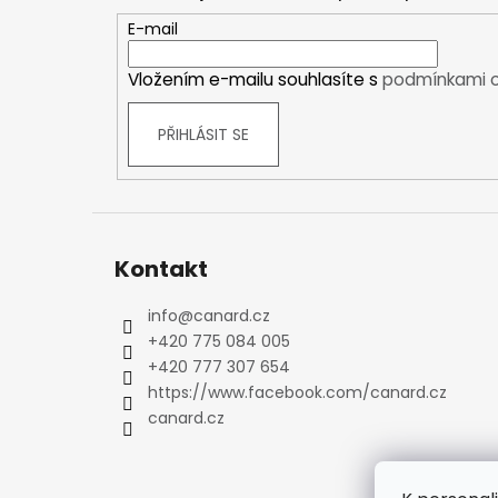
a
Kraťasy
t
E-mail
Trika a košile
í
Šaty, sukně
Vložením e-mailu souhlasíte s
podmínkami o
Mikiny
Vesty
PŘIHLÁSIT SE
Ponožky
Zimní ponožky
Outdoorové ponožky
Sportovní ponožky
Kontakt
Kompresní ponožky
Čepice, čelenky
info
@
canard.cz
Rukavice
+420 775 084 005
Plavky
+420 777 307 654
Ostatní
https://www.facebook.com/canard.cz
canard.cz
DĚTSKÉ
Bundy
Zimní bundy