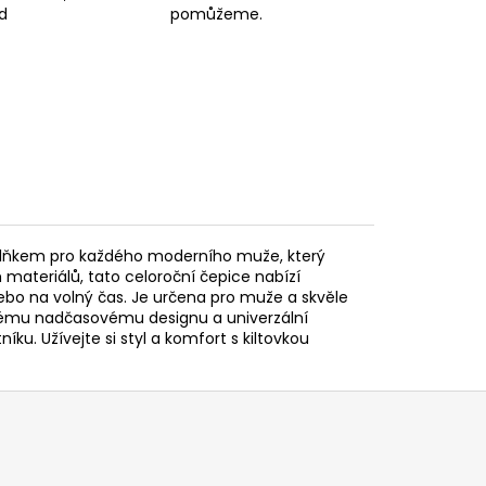
d
pomůžeme.
oplňkem pro každého moderního muže, který
h materiálů, tato celoroční čepice nabízí
 nebo na volný čas. Je určena pro muže a skvěle
svému nadčasovému designu a univerzální
u. Užívejte si styl a komfort s kiltovkou