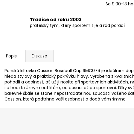
So 9:00-13 ho
Tradice od roku 2003
přátelský tým, který sportem žije a rád poradí
Popis
Diskuze
Pánská kiltovka Cassian Baseball Cap RMC079 je ideálním d
hledá stylový a praktický pokrývku hlavy. Vyrobena z kvalitníc
pohodlí a odolnost, ať už ji nosíte při sportovních aktivitách,
se hodí k různým outfitům, od casual až po sportovní. Díky 
barevné škále se stane nepostradatelnou součástí vašeho šatník
Cassian, která podtrhne vaši osobnost a dodá vám šmrnc.