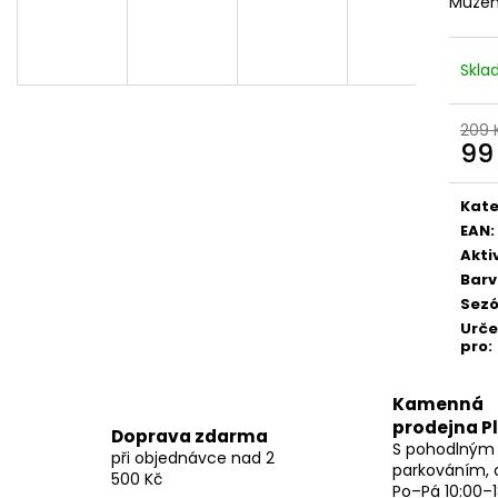
Můžem
Skl
209 
99
Měr
cena
Kate
EAN
:
Akti
Bar
Sez
Urč
pro
:
Kamenná
prodejna P
Doprava zdarma
S pohodlným
při objednávce nad 2
parkováním, 
500 Kč
Po–Pá 10:00–1