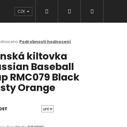
Hledat
Přihlášení
Nákupní
Značky
CZK
košík
rné
odnoceno
Podrobnosti hodnocení
cení
nská kiltovka
ktu
ssian Baseball
p RMC079 Black
ček.
sty Orange
OST