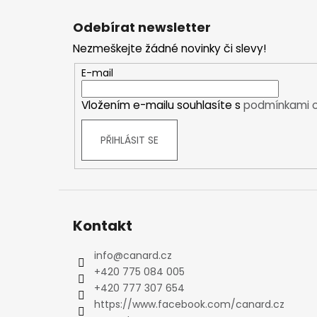
Z
Kraťasy
á
Odebírat newsletter
Trika a košile
p
Šaty, sukně
Nezmeškejte žádné novinky či slevy!
a
Mikiny
t
E-mail
Vesty
í
Ponožky
Vložením e-mailu souhlasíte s
podmínkami o
Zimní ponožky
Outdoorové ponožky
PŘIHLÁSIT SE
Sportovní ponožky
Kompresní ponožky
Čepice, čelenky
Rukavice
Kontakt
Plavky
Ostatní
info
@
canard.cz
DĚTSKÉ
+420 775 084 005
Bundy
+420 777 307 654
Zimní bundy
https://www.facebook.com/canard.cz