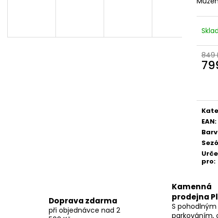
Můžem
Skl
849 
79
Měr
cena
Kate
EAN
:
Bar
Sez
Urč
pro
:
Kamenná
prodejna P
Doprava zdarma
S pohodlným
při objednávce nad 2
parkováním, 