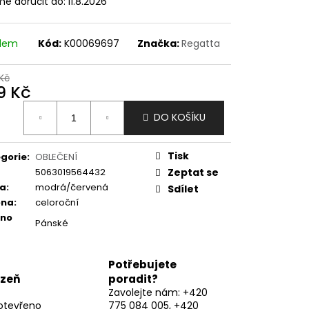
e doručit do:
11.8.2026
adem
Kód:
K00069697
Značka:
Regatta
Kč
9 Kč
ná
DO KOŠÍKU
:
Tisk
gorie
:
OBLEČENÍ
5063019564432
Zeptat se
va
:
modrá/červená
Sdílet
óna
:
celoroční
eno
Pánské
Potřebujete
lzeň
poradit?
Zavolejte nám: +420
otevřeno
775 084 005, +420