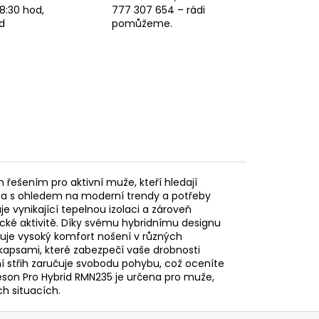
8:30 hod,
777 307 654 – rádi
d
pomůžeme.
 řešením pro aktivní muže, kteří hledají
ena s ohledem na moderní trendy a potřeby
je vynikající tepelnou izolaci a zároveň
zické aktivitě. Díky svému hybridnímu designu
učuje vysoký komfort nošení v různých
apsami, které zabezpečí vaše drobnosti
ní střih zaručuje svobodu pohybu, což oceníte
reson Pro Hybrid RMN235 je určena pro muže,
ch situacích.