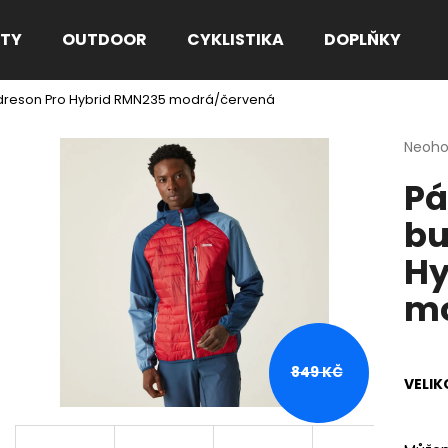
TY
OUTDOOR
CYKLISTIKA
DOPLŇKY
ndreson Pro Hybrid RMN235 modrá/červená
Co potřebujete najít?
Průmě
Neoh
hodno
Pá
produ
HLEDAT
je
bu
0,0
z
Hy
5
Doporučujeme
hvězdi
mo
849 KČ
VELIK