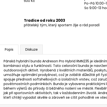
500 Kč
Po–Pá 10:00–1
So 9:00-13 ho
Tradice od roku 2003
přátelský tým, který sportem žije a rád poradí
Popis
Diskuze
Pánská hybridní bunda Andreson Pro Hybrid RMN235 je ideálním
kombinaci stylu a funkčnosti. Tato celoroční bunda je navrž
outdoorových aktivit. Vyrobená z kvalitních materiálů, poskytu
umožňuje optimální prodyšnost, což je zvláště důležité při fy
spojuje přednosti softshellových a izolačních vrstev, což zar
povětrnostních podmínkách. Bunda je vybavena praktickými k
během výletů do přírody či běžného nošení ve městě. Flexibil
jak při sportovních aktivitách, tak v každodenním životě. And
kteří chtějí vypadat skvěle a zároveň se cítit pohodlně ve vše