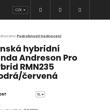
Hledat
Přihlášení
Nákupní
Značky
CZK
košík
rné
odnoceno
Podrobnosti hodnocení
cení
nská hybridní
ktu
nda Andreson Pro
brid RMN235
ček.
drá/červená
OST