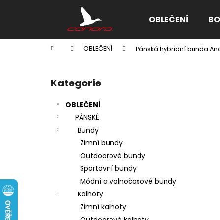
K
Přejít
na
o
OBLEČENÍ
BO
obsah
Zpět
Zpět
š
do
do
í
Domů
OBLEČENÍ
Pánská hybridní bunda A
k
obchodu
obchodu
P
o
Kategorie
Přeskočit
s
kategorie
t
OBLEČENÍ
r
PÁNSKÉ
a
Bundy
n
Zimní bundy
n
Outdoorové bundy
í
Sportovní bundy
p
Módní a volnočasové bundy
a
Kalhoty
n
Zimní kalhoty
e
Outdoorové kalhoty