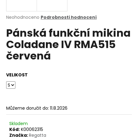
a
j
Průměrné
Neohodnoceno
Podrobnosti hodnocení
í
hodnocení
Pánská funkční mikina
produktu
t
je
?
Coladane IV RMA515
0,0
z
červená
5
hvězdiček.
HLEDAT
VELIKOST
D
o
Můžeme doručit do:
11.8.2026
p
o
Skladem
r
Kód:
K00062315
u
Značka:
Regatta