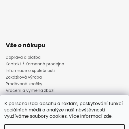
Vše o nákupu
Doprava a platba
Kontakt / Kamenná prodejna
Informace o společnosti
Zakázková výroba
Prodávané značky
Vrácení a výměna zboží
Zásady zpracování osobních údajů
K personalizaci obsahu a reklam, poskytování funkcí
Informace o souborech cookies
sociálních médií a analýze naší návštěvnosti
Reklamační řád
využíváme soubory cookies. Více informací
zde
.
Obchodní podmínky