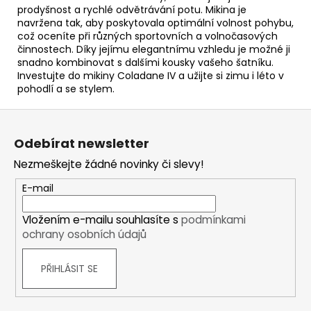
prodyšnost a rychlé odvětrávání potu. Mikina je
navržena tak, aby poskytovala optimální volnost pohybu,
což oceníte při různých sportovních a volnočasových
činnostech. Díky jejímu elegantnímu vzhledu je možné ji
snadno kombinovat s dalšími kousky vašeho šatníku.
Investujte do mikiny Coladane IV a užijte si zimu i léto v
pohodlí a se stylem.
Z
á
Odebírat newsletter
p
Nezmeškejte žádné novinky či slevy!
a
t
E-mail
í
Vložením e-mailu souhlasíte s
podmínkami
ochrany osobních údajů
PŘIHLÁSIT SE