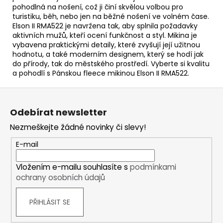
pohodlná na nošení, což ji činí skvělou volbou pro
turistiku, běh, nebo jen na běžné nošení ve volném čase.
Elson II RMA522 je navržena tak, aby splnila požadavky
aktivních mužů, kteří ocení funkčnost a styl. Mikina je
vybavena praktickými detaily, které zvyšují její užitnou
hodnotu, a také moderním designem, který se hodí jak
do přírody, tak do městského prostředí. Vyberte si kvalitu
a pohodlí s Pánskou fleece mikinou Elson II RMA522.
Z
á
Odebírat newsletter
p
Nezmeškejte žádné novinky či slevy!
a
t
E-mail
í
Vložením e-mailu souhlasíte s
podmínkami
ochrany osobních údajů
PŘIHLÁSIT SE