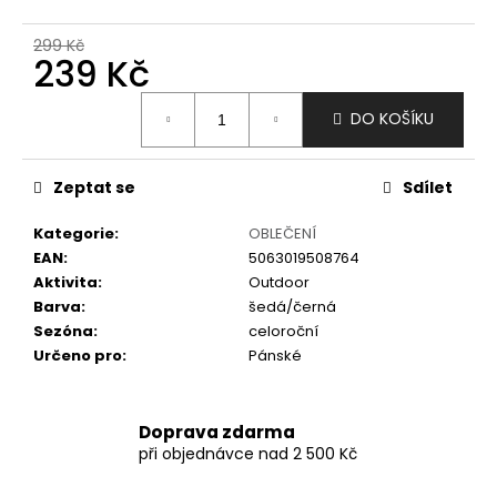
č
u
299 Kč
j
239 Kč
e
m
Měrná
DO KOŠÍKU
e
cena:
Zeptat se
Sdílet
Kategorie
:
OBLEČENÍ
EAN
:
5063019508764
Aktivita
:
Outdoor
Barva
:
šedá/černá
Sezóna
:
celoroční
Určeno pro
:
Pánské
Doprava zdarma
při objednávce nad 2 500 Kč