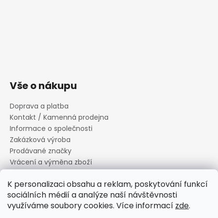
Vše o nákupu
Doprava a platba
Kontakt / Kamenná prodejna
Informace o společnosti
Zakázková výroba
Prodávané značky
Vrácení a výměna zboží
Zásady zpracování osobních údajů
K personalizaci obsahu a reklam, poskytování funkcí
Informace o souborech cookies
sociálních médií a analýze naší návštěvnosti
Reklamační řád
využíváme soubory cookies. Více informací
zde
.
Obchodní podmínky