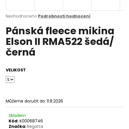
a
j
Průměrné
Neohodnoceno
Podrobnosti hodnocení
í
hodnocení
Pánská fleece mikina
produktu
t
je
?
Elson II RMA522 šedá/
0,0
z
černá
5
hvězdiček.
HLEDAT
VELIKOST
D
o
Můžeme doručit do:
11.8.2026
p
o
Skladem
r
Kód:
K00068746
u
Značka:
Regatta