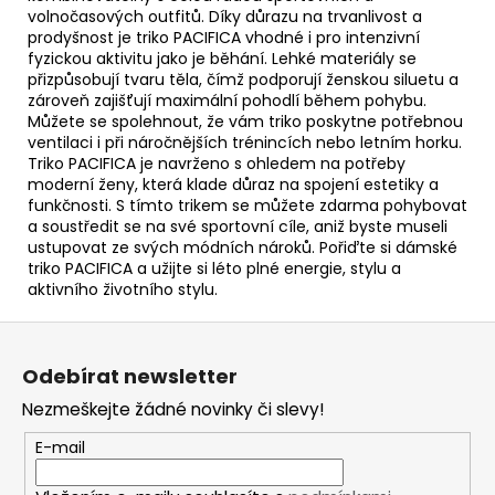
volnočasových outfitů. Díky důrazu na trvanlivost a
prodyšnost je triko PACIFICA vhodné i pro intenzivní
fyzickou aktivitu jako je běhání. Lehké materiály se
přizpůsobují tvaru těla, čímž podporují ženskou siluetu a
zároveň zajišťují maximální pohodlí během pohybu.
Můžete se spolehnout, že vám triko poskytne potřebnou
ventilaci i při náročnějších trénincích nebo letním horku.
Triko PACIFICA je navrženo s ohledem na potřeby
moderní ženy, která klade důraz na spojení estetiky a
funkčnosti. S tímto trikem se můžete zdarma pohybovat
a soustředit se na své sportovní cíle, aniž byste museli
ustupovat ze svých módních nároků. Pořiďte si dámské
triko PACIFICA a užijte si léto plné energie, stylu a
aktivního životního stylu.
Z
á
Odebírat newsletter
p
Nezmeškejte žádné novinky či slevy!
a
t
E-mail
í