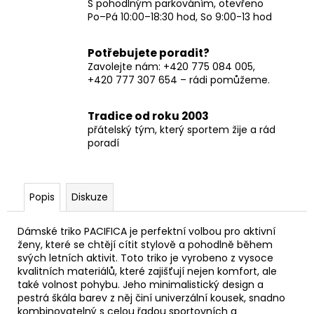
S pohodlným parkováním, otevřeno
Po–Pá 10:00–18:30 hod, So 9:00-13 hod
Potřebujete poradit?
Zavolejte nám: +420 775 084 005,
+420 777 307 654 – rádi pomůžeme.
Tradice od roku 2003
přátelský tým, který sportem žije a rád
poradí
Popis
Diskuze
Dámské triko PACIFICA je perfektní volbou pro aktivní
ženy, které se chtějí cítit stylově a pohodlně během
svých letních aktivit. Toto triko je vyrobeno z vysoce
kvalitních materiálů, které zajišťují nejen komfort, ale
také volnost pohybu. Jeho minimalistický design a
pestrá škála barev z něj činí univerzální kousek, snadno
kombinovatelný s celou řadou sportovních a