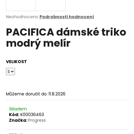
a
j
Průměrné
Neohodnoceno
Podrobnosti hodnocení
í
hodnocení
PACIFICA dámské triko
produktu
t
je
?
modrý melír
0,0
z
5
hvězdiček.
VELIKOST
HLEDAT
Můžeme doručit do:
11.8.2026
D
o
p
Skladem
o
Kód:
K00036463
Značka:
Progress
r
u