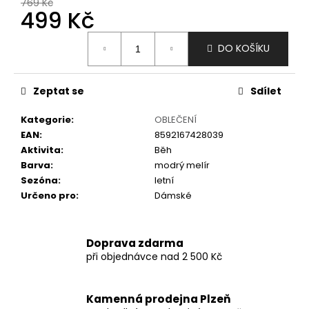
č
769 Kč
499 Kč
u
j
Měrná
e
DO KOŠÍKU
cena:
m
e
Zeptat se
Sdílet
Kategorie
:
OBLEČENÍ
EAN
:
8592167428039
Aktivita
:
Běh
Barva
:
modrý melír
Sezóna
:
letní
Určeno pro
:
Dámské
Doprava zdarma
při objednávce nad 2 500 Kč
Kamenná prodejna Plzeň