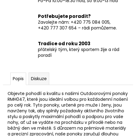
Po–Pá 10:00–18:30 hod, So 9:00-13 hod
Potřebujete poradit?
Zavolejte nám: +420 775 084 005,
+420 777 307 654 – rádi pomůžeme.
Tradice od roku 2003
přátelský tým, který sportem žije a rád
poradí
Popis
Diskuze
Objevte pohodlí a kvalitu s našimi Outdoorovými ponoky
RMH047, které jsou ideální volbou pro každodenní nošení
po celý rok. Tyto ponoky, určené pro muže i ženy, jsou
navrženy tak, aby splnily požadavky aktivního životního
stylu a poskytly maximální pohodlí a podporu pro vaše
nohy, ať už se vydáte na procházku v přírodě nebo na
běžný den ve městě. S důrazem na prémiové materiály
a precizní zpracování, naše ponoky zaručují dlouhou