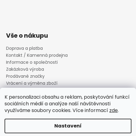
Vše o nákupu
Doprava a platba
Kontakt / Kamenná prodejna
Informace o společnosti
Zakázková výroba
Prodávané značky
Vrácení a výměna zboží
Zásady zpracování osobních údajů
K personalizaci obsahu a reklam, poskytování funkcí
Informace o souborech cookies
sociálních médií a analýze naší návštěvnosti
Reklamační řád
využíváme soubory cookies. Více informací
zde
.
Obchodní podmínky
Nastavení
Vytvořil Shoptet