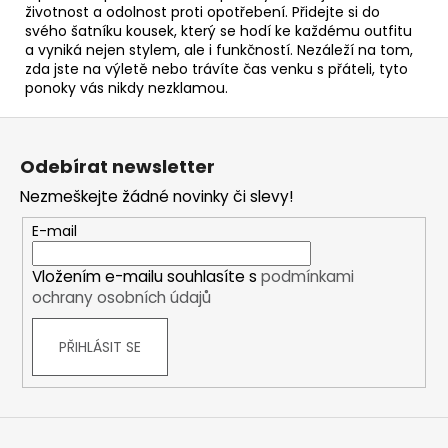
životnost a odolnost proti opotřebení. Přidejte si do
svého šatníku kousek, který se hodí ke každému outfitu
a vyniká nejen stylem, ale i funkčností. Nezáleží na tom,
zda jste na výletě nebo trávíte čas venku s přáteli, tyto
ponoky vás nikdy nezklamou.
Z
á
Odebírat newsletter
p
Nezmeškejte žádné novinky či slevy!
a
t
E-mail
í
Vložením e-mailu souhlasíte s
podmínkami
ochrany osobních údajů
PŘIHLÁSIT SE