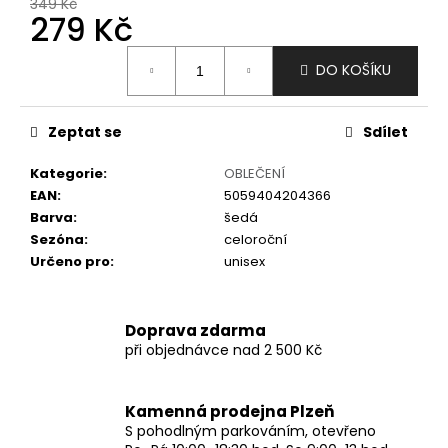
č
349 Kč
279 Kč
u
j
Měrná
e
DO KOŠÍKU
cena:
m
e
Zeptat se
Sdílet
Kategorie
:
OBLEČENÍ
EAN
:
5059404204366
Barva
:
šedá
Sezóna
:
celoroční
Určeno pro
:
unisex
Doprava zdarma
při objednávce nad 2 500 Kč
Kamenná prodejna Plzeň
S pohodlným parkováním, otevřeno