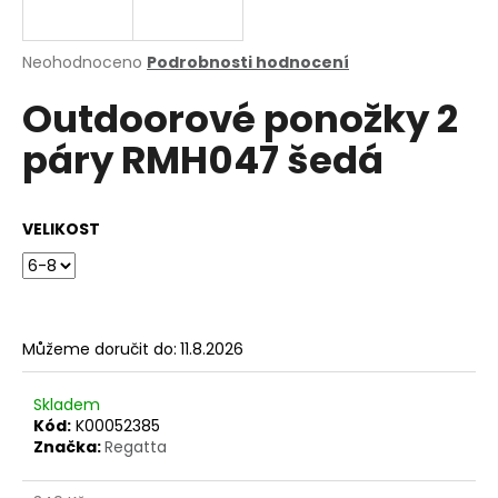
a
j
Průměrné
Neohodnoceno
Podrobnosti hodnocení
í
hodnocení
Outdoorové ponožky 2
produktu
t
je
?
páry RMH047 šedá
0,0
z
5
hvězdiček.
VELIKOST
HLEDAT
Můžeme doručit do:
11.8.2026
D
o
p
Skladem
o
Kód:
K00052385
Značka:
Regatta
r
u