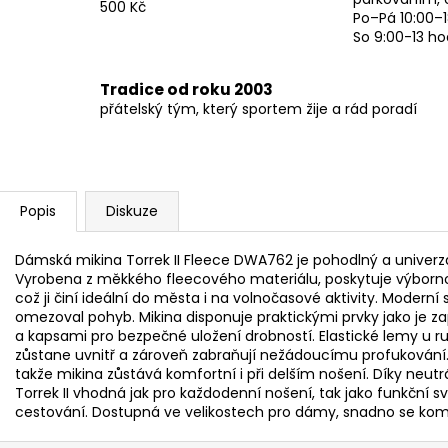
500 Kč
Po–Pá 10:00–1
So 9:00-13 ho
Tradice od roku 2003
přátelský tým, který sportem žije a rád poradí
Popis
Diskuze
Dámská mikina Torrek II Fleece DWA762 je pohodlný a univerzá
Vyrobena z měkkého fleecového materiálu, poskytuje výbornou
což ji činí ideální do města i na volnočasové aktivity. Moderní 
omezoval pohyb. Mikina disponuje praktickými prvky jako je za
a kapsami pro bezpečné uložení drobností. Elastické lemy u ruk
zůstane uvnitř a zároveň zabraňují nežádoucímu profukování. 
takže mikina zůstává komfortní i při delším nošení. Díky neut
Torrek II vhodná jak pro každodenní nošení, tak jako funkční svr
cestování. Dostupná ve velikostech pro dámy, snadno se komb