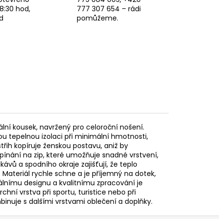
8:30 hod,
777 307 654 – rádi
d
pomůžeme.
lní kousek, navržený pro celoroční nošení.
 tepelnou izolaci při minimální hmotnosti,
střih kopíruje ženskou postavu, aniž by
pínání na zip, které umožňuje snadné vrstvení,
ávů a spodního okraje zajišťují, že teplo
Materiál rychle schne a je příjemný na dotek,
rálnímu designu a kvalitnímu zpracování je
chní vrstva při sportu, turistice nebo při
inuje s dalšími vrstvami oblečení a doplňky.