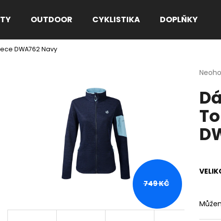
TY
OUTDOOR
CYKLISTIKA
DOPLŇKY
leece DWA762 Navy
Co potřebujete najít?
Průmě
Neoh
hodno
Dá
produ
HLEDAT
je
To
0,0
z
DW
5
Doporučujeme
hvězdi
VELIK
749 KČ
Můžem