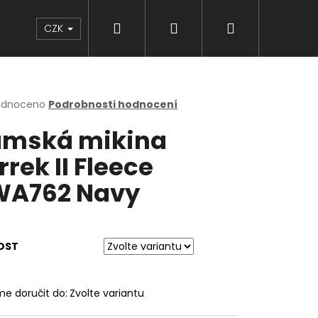
Hledat
Přihlášení
Nákupní
Značky
CZK
košík
rné
odnoceno
Podrobnosti hodnocení
cení
mská mikina
ktu
rrek II Fleece
A762 Navy
ček.
OST
e doručit do:
Zvolte variantu