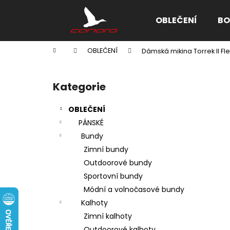
K
Přejít
na
o
OBLEČENÍ
BO
obsah
Zpět
Zpět
š
do
do
í
Domů
OBLEČENÍ
Dámská mikina Torrek II F
k
obchodu
obchodu
P
o
Kategorie
Přeskočit
s
kategorie
t
OBLEČENÍ
r
PÁNSKÉ
a
Bundy
n
Zimní bundy
n
Outdoorové bundy
í
Sportovní bundy
p
Módní a volnočasové bundy
a
Kalhoty
n
Zimní kalhoty
e
Outdoorové kalhoty