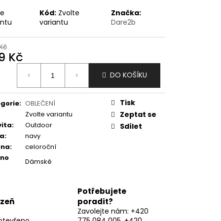
te
Kód:
Zvolte
Značka:
antu
variantu
Dare2b
Kč
9 Kč
ná
DO KOŠÍKU
:
Tisk
gorie
:
OBLEČENÍ
Zvolte variantu
Zeptat se
vita
:
Outdoor
Sdílet
va
:
navy
óna
:
celoroční
eno
Dámské
Potřebujete
lzeň
poradit?
Zavolejte nám: +420
otevřeno
775 084 005, +420