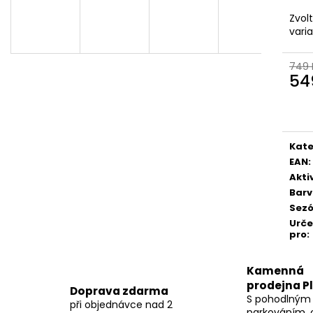
Zvol
vari
749 
54
Měr
cena
Kate
EAN
:
Akti
Bar
Sez
Urč
pro
:
Kamenná
prodejna P
Doprava zdarma
S pohodlným
při objednávce nad 2
parkováním, 