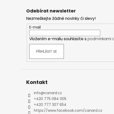
Z
Kraťasy
á
Trika a košile
Odebírat newsletter
p
Šaty, sukně
Nezmeškejte žádné novinky či slevy!
a
Mikiny
t
E-mail
Vesty
í
Ponožky
Vložením e-mailu souhlasíte s
podmínkami o
Zimní ponožky
Outdoorové ponožky
PŘIHLÁSIT SE
Sportovní ponožky
Kompresní ponožky
Čepice, čelenky
Rukavice
Kontakt
Plavky
Ostatní
info
@
canard.cz
DĚTSKÉ
+420 775 084 005
Bundy
+420 777 307 654
Zimní bundy
https://www.facebook.com/canard.cz