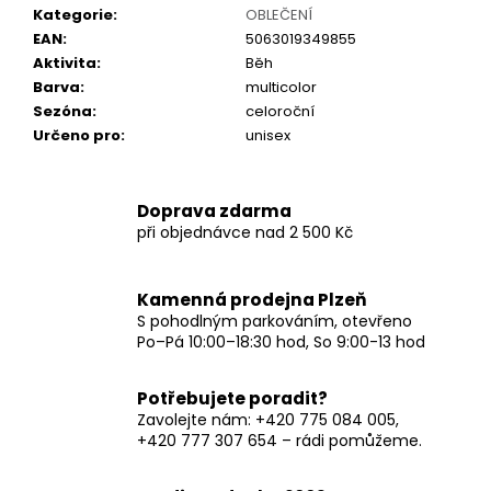
č
Kategorie
:
OBLEČENÍ
u
EAN
:
5063019349855
j
Aktivita
:
Běh
e
Barva
:
multicolor
m
Sezóna
:
celoroční
e
Určeno pro
:
unisex
Doprava zdarma
při objednávce nad 2 500 Kč
Kamenná prodejna Plzeň
S pohodlným parkováním, otevřeno
Po–Pá 10:00–18:30 hod, So 9:00-13 hod
Potřebujete poradit?
Zavolejte nám: +420 775 084 005,
+420 777 307 654 – rádi pomůžeme.