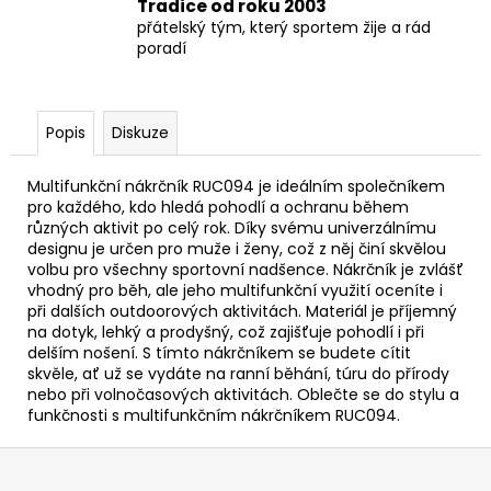
Tradice od roku 2003
přátelský tým, který sportem žije a rád
poradí
Popis
Diskuze
Multifunkční nákrčník RUC094 je ideálním společníkem
pro každého, kdo hledá pohodlí a ochranu během
různých aktivit po celý rok. Díky svému univerzálnímu
designu je určen pro muže i ženy, což z něj činí skvělou
volbu pro všechny sportovní nadšence. Nákrčník je zvlášť
vhodný pro běh, ale jeho multifunkční využití oceníte i
při dalších outdoorových aktivitách. Materiál je příjemný
na dotyk, lehký a prodyšný, což zajišťuje pohodlí i při
delším nošení. S tímto nákrčníkem se budete cítit
skvěle, ať už se vydáte na ranní běhání, túru do přírody
nebo při volnočasových aktivitách. Oblečte se do stylu a
funkčnosti s multifunkčním nákrčníkem RUC094.
Z
á