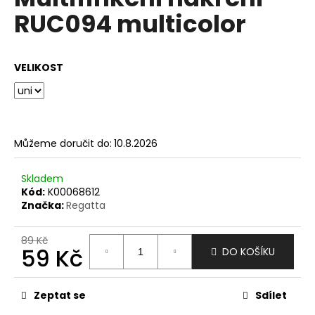
je
a
RUC094 multicolor
0,0
z
j
5
í
hvězdiček.
VELIKOST
t
?
Můžeme doručit do:
10.8.2026
HLEDAT
Skladem
Kód:
K00068612
Značka:
Regatta
D
o
89 Kč
59 Kč
DO KOŠÍKU
p
o
Měrná
r
cena:
Zeptat se
Sdílet
u