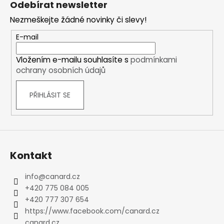
Odebírat newsletter
p
Nezmeškejte žádné novinky či slevy!
a
t
E-mail
í
Vložením e-mailu souhlasíte s
podmínkami
ochrany osobních údajů
PŘIHLÁSIT SE
Kontakt
info
@
canard.cz
+420 775 084 005
+420 777 307 654
https://www.facebook.com/canard.cz
canard.cz