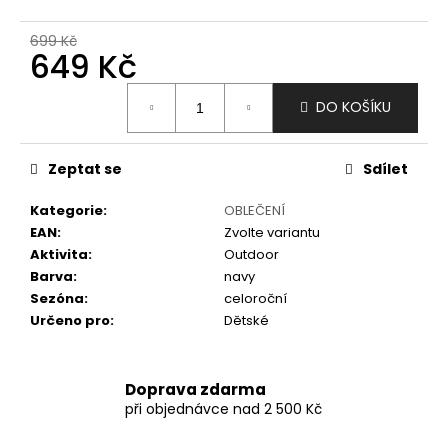
č
u
699 Kč
j
649 Kč
e
m
Měrná
DO KOŠÍKU
e
cena:
Zeptat se
Sdílet
Kategorie
:
OBLEČENÍ
EAN
:
Zvolte variantu
Aktivita
:
Outdoor
Barva
:
navy
Sezóna
:
celoroční
Určeno pro
:
Dětské
Doprava zdarma
při objednávce nad 2 500 Kč