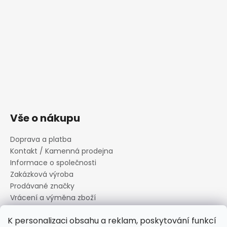
Vše o nákupu
Doprava a platba
Kontakt / Kamenná prodejna
Informace o společnosti
Zakázková výroba
Prodávané značky
Vrácení a výměna zboží
Zásady zpracování osobních údajů
K personalizaci obsahu a reklam, poskytování funkcí
Informace o souborech cookies