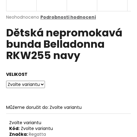
a
j
Průměrné
Neohodnoceno
Podrobnosti hodnocení
í
hodnocení
Dětská nepromokavá
produktu
t
je
?
bunda Belladonna
0,0
z
RKW255 navy
5
hvězdiček.
HLEDAT
VELIKOST
D
o
Můžeme doručit do:
Zvolte variantu
p
o
Zvolte variantu
r
Kód:
Zvolte variantu
u
Značka:
Regatta