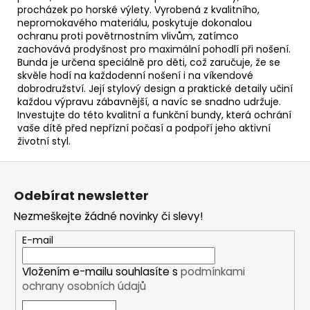
procházek po horské výlety. Vyrobená z kvalitního,
nepromokavého materiálu, poskytuje dokonalou
ochranu proti povětrnostním vlivům, zatímco
zachovává prodyšnost pro maximální pohodlí při nošení.
Bunda je určena speciálně pro děti, což zaručuje, že se
skvěle hodí na každodenní nošení i na víkendové
dobrodružství. Její stylový design a praktické detaily učiní
každou výpravu zábavnější, a navíc se snadno udržuje.
Investujte do této kvalitní a funkční bundy, která ochrání
vaše dítě před nepřízní počasí a podpoří jeho aktivní
životní styl.
Z
á
Odebírat newsletter
p
Nezmeškejte žádné novinky či slevy!
a
t
E-mail
í
Vložením e-mailu souhlasíte s
podmínkami
ochrany osobních údajů