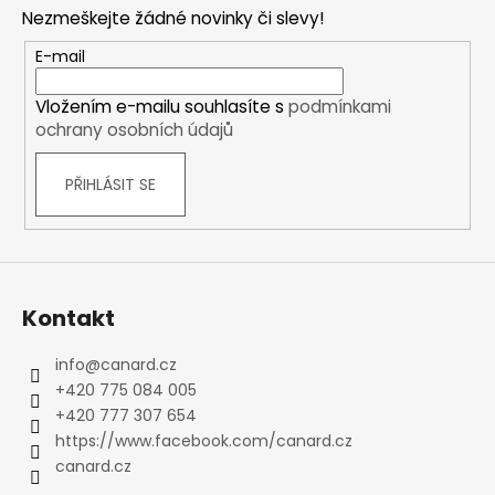
p
Nezmeškejte žádné novinky či slevy!
a
t
E-mail
í
Vložením e-mailu souhlasíte s
podmínkami
ochrany osobních údajů
PŘIHLÁSIT SE
Kontakt
info
@
canard.cz
+420 775 084 005
+420 777 307 654
https://www.facebook.com/canard.cz
canard.cz