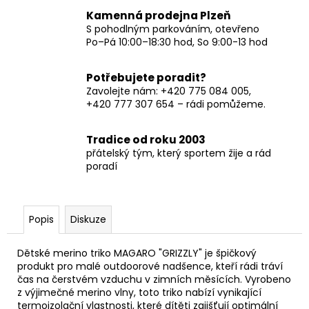
Kamenná prodejna Plzeň
S pohodlným parkováním, otevřeno
Po–Pá 10:00–18:30 hod, So 9:00-13 hod
Potřebujete poradit?
Zavolejte nám: +420 775 084 005,
+420 777 307 654 – rádi pomůžeme.
Tradice od roku 2003
přátelský tým, který sportem žije a rád
poradí
Popis
Diskuze
Dětské merino triko MAGARO "GRIZZLY" je špičkový
produkt pro malé outdoorové nadšence, kteří rádi tráví
čas na čerstvém vzduchu v zimních měsících. Vyrobeno
z výjimečné merino vlny, toto triko nabízí vynikající
termoizolační vlastnosti, které dítěti zajišťují optimální