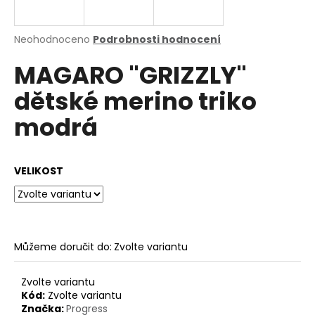
a
j
Průměrné
Neohodnoceno
Podrobnosti hodnocení
í
hodnocení
MAGARO "GRIZZLY"
produktu
t
je
?
dětské merino triko
0,0
z
modrá
5
hvězdiček.
HLEDAT
VELIKOST
D
o
Můžeme doručit do:
Zvolte variantu
p
o
Zvolte variantu
r
Kód:
Zvolte variantu
u
Značka:
Progress