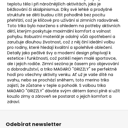
teplotu těla i při náročnějších aktivitách, jako je
běžkování či skialpinismus. Díky své lehké a prodyšné
struktuře se děti budou cítit pohodlně bez pocitu
přehřátí, což je klíčové pro užívání si zimních radovánek.
Toto triko bylo navrženo s ohledem na potřeby aktivních
dětí, kterým poskytuje maximální komfort a volnost
pohybu. Robustní materiál je odolný vůči opotřebení a
zaručuje dlouhou životnost, což z něj činí ideální volbu
pro rodiny, které hledají kvalitní a spolehlivé oblečení.
Detaily jako pečlivé švy a moderní design přispívají k
estetice i funkčnosti, což potěší nejen malé sportovce,
ale i jejich rodiče. Zimní sezóna je časem pro objevování
a dobrodružství, a triko MAGARO "GRIZZLY" se perfektně
hodí pro všechny aktivity venku. Ať už je vaše dítě na
svahu, nebo se prochází sněhem, toto merino triko
zajistí, že zůstane v teple a pohodě. S volbou trika
MAGARO "GRIZZLY" dáváte svým dětem šanci plně si užít
kouzlo zimy a zároveň se postarat o jejich komfort a
zdraví.
Z
á
Odebírat newsletter