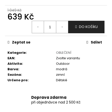
č
u
1 049 Kč
j
639 Kč
e
m
Měrná
DO KOŠÍKU
e
cena:
Zeptat se
Sdílet
Kategorie
:
OBLEČENÍ
EAN
:
Zvolte variantu
Aktivita
:
Outdoor
Barva
:
modrá
Sezóna
:
zimní
Určeno pro
:
Dětské
Doprava zdarma
při objednávce nad 2 500 Kč