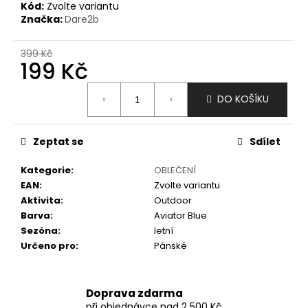
č
Kód:
Zvolte variantu
u
Značka:
Dare2b
j
e
399 Kč
m
199 Kč
e
Měrná
DO KOŠÍKU
cena:
Zeptat se
Sdílet
Kategorie
:
OBLEČENÍ
EAN
:
Zvolte variantu
Aktivita
:
Outdoor
Barva
:
Aviator Blue
Sezóna
:
letní
Určeno pro
:
Pánské
Doprava zdarma
při objednávce nad 2 500 Kč