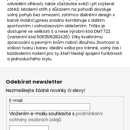
odvádění vlhkosti, takže zůstáváte svěží i při zvýšené
zátěži. Moderní střih s důrazem na pohodlí dovoluje
volný pohyb bez omezení, zatímco diskrétní design v
barvě GoldnCypress snadno kombinuje s dalším
sportovním i volnočasovým oblečením. Tričko je
dostupné ve velikosti S a nese výrobní kód DMT722
(variantní kód 5063516282426). Díky kvalitnímu
zpracování a pevným švům nabízí dlouhou životnost a
stálost tvaru i barev. Ideální volba pro trénink, volný čas i
každodenní nošení pro ty, kteří hledají spojení funkčnosti
a jednoduchého stylu.
Z
á
Odebírat newsletter
p
Nezmeškejte žádné novinky či slevy!
a
t
E-mail
í
Vložením e-mailu souhlasíte s
podmínkami
ochrany osobních údajů