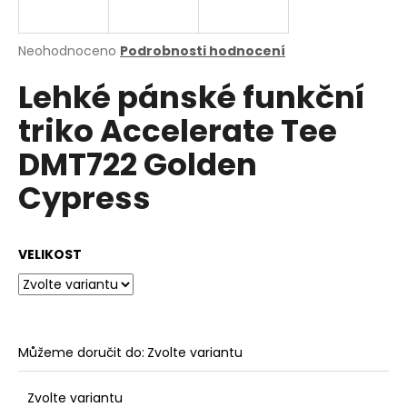
a
j
Průměrné
Neohodnoceno
Podrobnosti hodnocení
í
hodnocení
Lehké pánské funkční
produktu
t
je
?
triko Accelerate Tee
0,0
z
DMT722 Golden
5
hvězdiček.
Cypress
HLEDAT
VELIKOST
D
o
p
o
Můžeme doručit do:
Zvolte variantu
r
u
Zvolte variantu