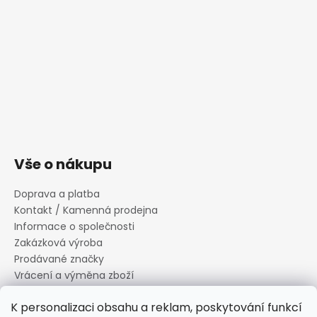
Vše o nákupu
Doprava a platba
Kontakt / Kamenná prodejna
Informace o společnosti
Zakázková výroba
Prodávané značky
Vrácení a výměna zboží
Zásady zpracování osobních údajů
K personalizaci obsahu a reklam, poskytování funkcí
Informace o souborech cookies