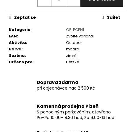
č
u
j
Zeptat se
Sdílet
e
m
Kategorie
:
OBLEČENÍ
e
EAN
:
Zvolte variantu
Aktivita
:
Outdoor
Barva
:
modrá
Sezóna
:
zimní
Určeno pro
:
Dětské
Doprava zdarma
při objednávce nad 2 500 Kč
Kamenná prodejna Plzeň
S pohodlným parkováním, otevřeno
Po–Pá 10:00–18:30 hod, So 9:00-13 hod