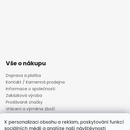
Vše o nákupu
Doprava a platba
Kontakt / Kamenná prodejna
Informace o společnosti
Zakázková výroba
Prodávané značky
Vrácení a výměna zboží
Zásady zpracování osobních údajů
K personalizaci obsahu a reklam, poskytování funkcí
Informace o souborech cookies
sociálních médií a analýze naší návštěvnosti
Reklamační řád