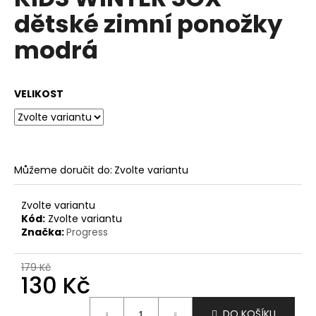
je
a
dětské zimní ponožky
0,0
z
j
modrá
5
í
hvězdiček.
t
?
VELIKOST
HLEDAT
Můžeme doručit do:
Zvolte variantu
Zvolte variantu
Kód:
Zvolte variantu
D
Značka:
Progress
o
p
179 Kč
o
130 Kč
r
u
Měrná
DO KOŠÍKU
cena: