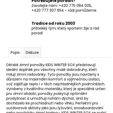
Potřebujete poradit?
Zavolejte nám: +420 775 084 005,
+420 777 307 654 – rádi pomůžeme.
Tradice od roku 2003
přátelský tým, který sportem žije a rád
poradí
Popis
Diskuze
Dětské zimní ponožky KIDS WINTER SOX představují
ideální doplněk pro všechny malé dobrodruhy, kteří
milují zimní radovánky. Tyto ponožky jsou navrženy s
důrazem na maximální komfort a výjimečnou izolaci,
což zajišťuje teplo i v těch nejchladnějších podmínkách.
Vyrobeny z kvalitního materiálu, který je speciálně určen
pro zimní období, ponožky poskytují optimální
prodyšnost a umožňují nohám dýchat, aniž by
docházelo ke prochladnutí nebo vlhku. Perfektní pro
outdoorové aktivity jako jsou lyžování, snowboardování
nebo procházky zimní krajinou, KIDS WINTER SOX se pyšní