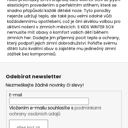
elastickým provedením a perfektním střihem, které se
snadno přizpůsobí každé dětské noze. Tyto ponožky
nejenže udržují teplo, ale také jsou velmi odolné vůči
každodennímu opotřebení, což je činí skvělou volbou pro
aktivní nošení v zimních měsících. S KIDS WINTER SOX
nemusíte mít obavy o komfort vašich dětí během
zimních her. Dodejte jim příjemný pocit tepla a ochrany,
který podpoří jejich zimní dobrodružství. Pořiďte svému
dítěti tuto kvalitní obuv a zajistěte mu jedinečný zimní
zážitek bez kompromisů.
Z
á
Odebírat newsletter
p
Nezmeškejte žádné novinky či slevy!
a
t
E-mail
í
Vložením e-mailu souhlasíte s
podmínkami
ochrany osobních údajů