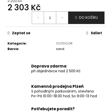
č
3 290 Kč
2 303 Kč
u
j
Měrná
e
DO KOŠÍKU
cena:
m
e
Zeptat se
Sdílet
Kategorie
:
OUTDOOR
Barva
:
sand
Doprava zdarma
při objednávce nad 2 500 Kč
Kamenná prodejna Plzeň
S pohodlným parkováním, otevřeno
Po–Pá 10:00–18:30 hod, So 9:00-13 hod
Potřebujete poradit?