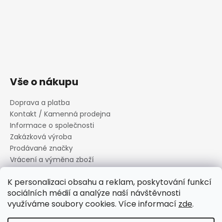
Vše o nákupu
Doprava a platba
Kontakt / Kamenná prodejna
Informace o společnosti
Zakázková výroba
Prodávané značky
Vrácení a výměna zboží
Zásady zpracování osobních údajů
K personalizaci obsahu a reklam, poskytování funkcí
Informace o souborech cookies
sociálních médií a analýze naší návštěvnosti
Reklamační řád
využíváme soubory cookies. Více informací
zde
.
Obchodní podmínky