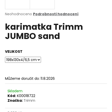
a
j
Průměrné
Neohodnoceno
Podrobnosti hodnocení
í
hodnocení
karimatka Trimm
produktu
t
je
?
JUMBO sand
0,0
z
5
hvězdiček.
VELIKOST
HLEDAT
Můžeme doručit do:
11.8.2026
D
o
p
Skladem
o
Kód:
K00018722
Značka:
Trimm
r
u