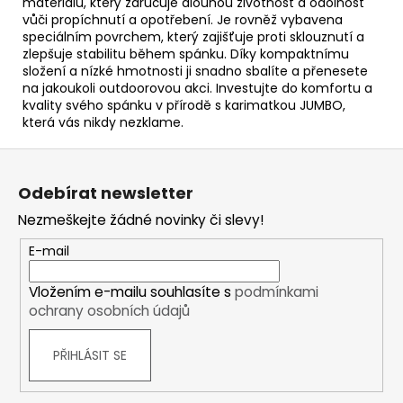
materiálu, který zaručuje dlouhou životnost a odolnost
vůči propíchnutí a opotřebení. Je rovněž vybavena
speciálním povrchem, který zajišťuje proti sklouznutí a
zlepšuje stabilitu během spánku. Díky kompaktnímu
složení a nízké hmotnosti ji snadno sbalíte a přenesete
na jakoukoli outdoorovou akci. Investujte do komfortu a
kvality svého spánku v přírodě s karimatkou JUMBO,
která vás nikdy nezklame.
Z
á
Odebírat newsletter
p
Nezmeškejte žádné novinky či slevy!
a
t
E-mail
í
Vložením e-mailu souhlasíte s
podmínkami
ochrany osobních údajů
PŘIHLÁSIT SE