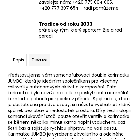
Zavolejte nám: +420 775 084 005,
+420 777 307 654 – rádi pomůžeme.
Tradice od roku 2003
přátelský tým, který sportem žije a rád
poradí
Popis
Diskuze
Představujeme Vám samonafukovací double karimatku
JUMBO, která je ideálním společníkem pro všechny
milovníky outdoorových aktivit a kempování. Tato
karimatka byla navržena s cílem poskytnout maximální
komfort a pohodlí při spánku v přírodě. S její šířkou, která
je dostatečná pro dvě osoby, si můžete vychutnat klidný
spánek bez obav o nedostatek prostoru. Díky technologii
samonafukování stačí pouze otevřít ventily a karimatka
se během několika minut sama naplní vzduchem, což
šetří čas a zajišťuje rychlou přípravu na Vaši cestu.
Karimatka JUMBO je vyrobena z kvalitního a odolného