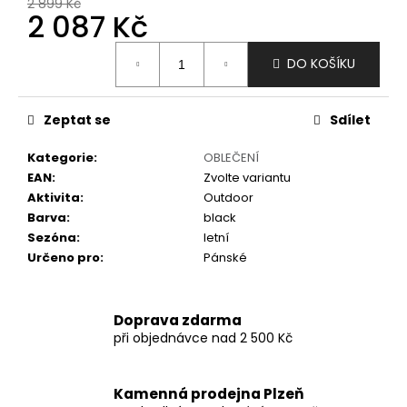
č
2 899 Kč
2 087 Kč
u
j
Měrná
e
DO KOŠÍKU
cena:
m
e
Zeptat se
Sdílet
Kategorie
:
OBLEČENÍ
EAN
:
Zvolte variantu
Aktivita
:
Outdoor
Barva
:
black
Sezóna
:
letní
Určeno pro
:
Pánské
Doprava zdarma
při objednávce nad 2 500 Kč
Kamenná prodejna Plzeň