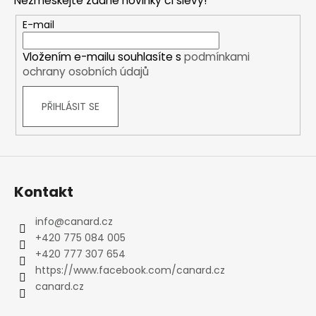
Nezmeškejte žádné novinky či slevy!
a
t
E-mail
í
Vložením e-mailu souhlasíte s
podmínkami
ochrany osobních údajů
PŘIHLÁSIT SE
Kontakt
info
@
canard.cz
+420 775 084 005
+420 777 307 654
https://www.facebook.com/canard.cz
canard.cz