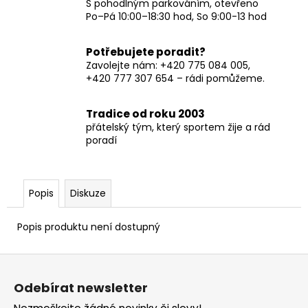
S pohodlným parkováním, otevřeno
Po–Pá 10:00–18:30 hod, So 9:00-13 hod
Potřebujete poradit?
Zavolejte nám: +420 775 084 005,
+420 777 307 654 – rádi pomůžeme.
Tradice od roku 2003
přátelský tým, který sportem žije a rád
poradí
Popis
Diskuze
Popis produktu není dostupný
Z
á
Odebírat newsletter
p