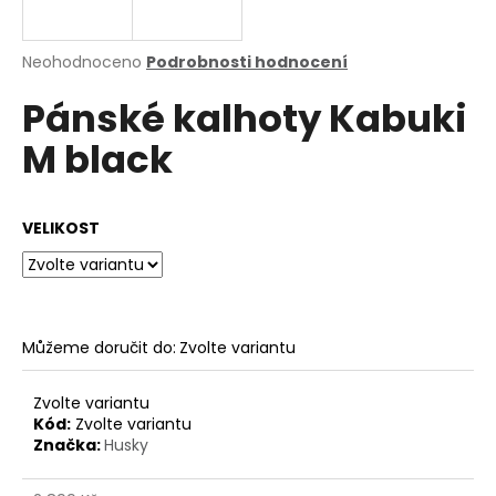
a
j
Průměrné
Neohodnoceno
Podrobnosti hodnocení
í
hodnocení
Pánské kalhoty Kabuki
produktu
t
je
?
M black
0,0
z
5
hvězdiček.
VELIKOST
HLEDAT
Můžeme doručit do:
Zvolte variantu
D
o
p
Zvolte variantu
o
Kód:
Zvolte variantu
Značka:
Husky
r
u