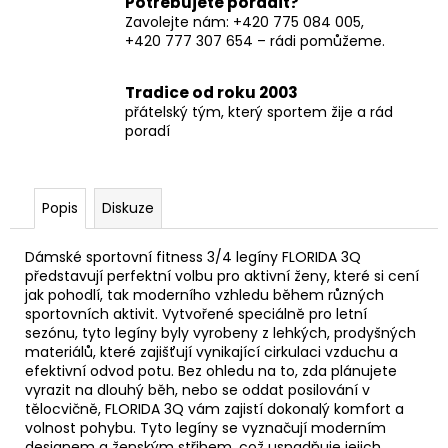
Potřebujete poradit?
Zavolejte nám: +420 775 084 005,
+420 777 307 654 – rádi pomůžeme.
Tradice od roku 2003
přátelský tým, který sportem žije a rád
poradí
Popis
Diskuze
Dámské sportovní fitness 3/4 legíny FLORIDA 3Q
představují perfektní volbu pro aktivní ženy, které si cení
jak pohodlí, tak moderního vzhledu během různých
sportovních aktivit. Vytvořené speciálně pro letní
sezónu, tyto legíny byly vyrobeny z lehkých, prodyšných
materiálů, které zajišťují vynikající cirkulaci vzduchu a
efektivní odvod potu. Bez ohledu na to, zda plánujete
vyrazit na dlouhý běh, nebo se oddat posilování v
tělocvičně, FLORIDA 3Q vám zajistí dokonalý komfort a
volnost pohybu. Tyto legíny se vyznačují moderním
designem a ženským střihem, což usnadňuje jejich