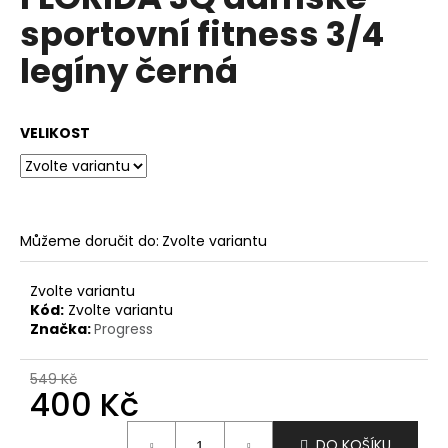
je
a
sportovní fitness 3/4
0,0
z
j
legíny černá
5
í
hvězdiček.
t
?
VELIKOST
HLEDAT
Můžeme doručit do:
Zvolte variantu
Zvolte variantu
Kód:
Zvolte variantu
D
Značka:
Progress
o
p
549 Kč
o
400 Kč
r
u
Měrná
DO KOŠÍKU
cena: