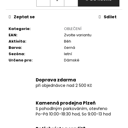
č
u
j
Zeptat se
Sdílet
e
m
Kategorie
:
OBLEČENÍ
e
EAN
:
Zvolte variantu
Aktivita
:
Běh
Barva
:
černá
Sezóna
:
letní
Určeno pro
:
Dámské
Doprava zdarma
při objednávce nad 2 500 Kč
Kamenná prodejna Plzeň
S pohodlným parkováním, otevřeno
Po–Pá 10:00–18:30 hod, So 9:00-13 hod