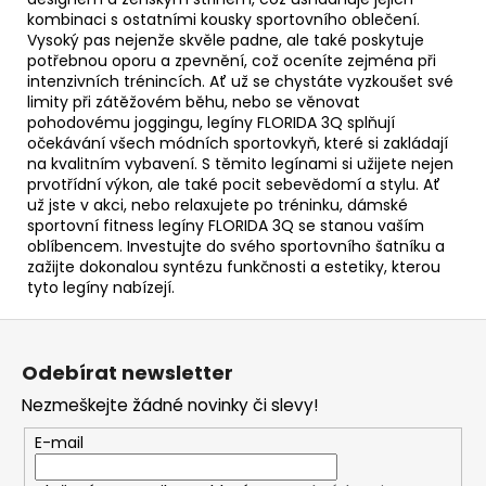
kombinaci s ostatními kousky sportovního oblečení.
Vysoký pas nejenže skvěle padne, ale také poskytuje
potřebnou oporu a zpevnění, což oceníte zejména při
intenzivních trénincích. Ať už se chystáte vyzkoušet své
limity při zátěžovém běhu, nebo se věnovat
pohodovému joggingu, legíny FLORIDA 3Q splňují
očekávání všech módních sportovkyň, které si zakládají
na kvalitním vybavení. S těmito legínami si užijete nejen
prvotřídní výkon, ale také pocit sebevědomí a stylu. Ať
už jste v akci, nebo relaxujete po tréninku, dámské
sportovní fitness legíny FLORIDA 3Q se stanou vaším
oblíbencem. Investujte do svého sportovního šatníku a
zažijte dokonalou syntézu funkčnosti a estetiky, kterou
tyto legíny nabízejí.
Z
á
Odebírat newsletter
p
Nezmeškejte žádné novinky či slevy!
a
t
E-mail
í