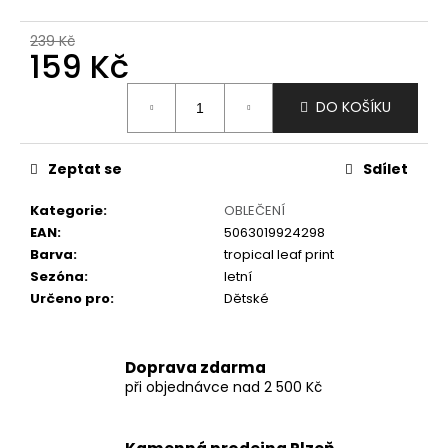
č
u
239 Kč
j
159 Kč
e
m
Měrná
DO KOŠÍKU
e
cena:
Zeptat se
Sdílet
Kategorie
:
OBLEČENÍ
EAN
:
5063019924298
Barva
:
tropical leaf print
Sezóna
:
letní
Určeno pro
:
Dětské
Doprava zdarma
při objednávce nad 2 500 Kč