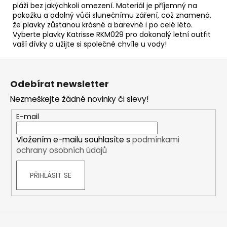
pláži bez jakýchkoli omezení. Materiál je příjemný na
pokožku a odolný vůči slunečnímu záření, což znamená,
že plavky zůstanou krásné a barevné i po celé léto.
Vyberte plavky Katrisse RKM029 pro dokonalý letní outfit
vaší dívky a užijte si společné chvíle u vody!
Z
á
Odebírat newsletter
p
Nezmeškejte žádné novinky či slevy!
a
t
E-mail
í
Vložením e-mailu souhlasíte s
podmínkami
ochrany osobních údajů
PŘIHLÁSIT SE