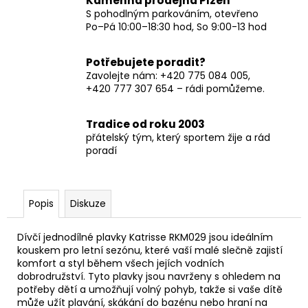
Kamenná prodejna Plzeň
S pohodlným parkováním, otevřeno
Po–Pá 10:00–18:30 hod, So 9:00-13 hod
Potřebujete poradit?
Zavolejte nám: +420 775 084 005,
+420 777 307 654 – rádi pomůžeme.
Tradice od roku 2003
přátelský tým, který sportem žije a rád
poradí
Popis
Diskuze
Dívčí jednodílné plavky Katrisse RKM029 jsou ideálním
kouskem pro letní sezónu, které vaší malé slečně zajistí
komfort a styl během všech jejích vodních
dobrodružství. Tyto plavky jsou navrženy s ohledem na
potřeby dětí a umožňují volný pohyb, takže si vaše dítě
může užít plavání, skákání do bazénu nebo hraní na