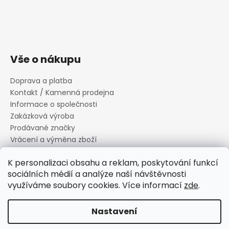
Vše o nákupu
Doprava a platba
Kontakt / Kamenná prodejna
Informace o společnosti
Zakázková výroba
Prodávané značky
Vrácení a výměna zboží
Zásady zpracování osobních údajů
K personalizaci obsahu a reklam, poskytování funkcí
Informace o souborech cookies
sociálních médií a analýze naší návštěvnosti
Reklamační řád
využíváme soubory cookies. Více informací
zde
.
Obchodní podmínky
Nastavení
Vytvořil Shoptet