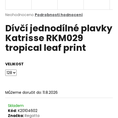
a
j
Průměrné
Neohodnoceno
Podrobnosti hodnocení
í
hodnocení
Dívčí jednodílné plavky
produktu
t
je
?
Katrisse RKM029
0,0
z
tropical leaf print
5
hvězdiček.
HLEDAT
VELIKOST
D
o
Můžeme doručit do:
11.8.2026
p
o
Skladem
r
Kód:
K20104602
u
Značka:
Regatta