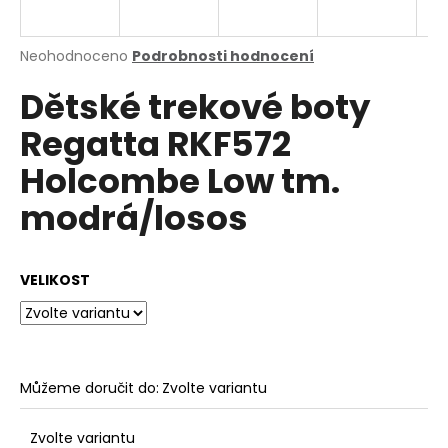
a
j
Průměrné
Neohodnoceno
Podrobnosti hodnocení
í
hodnocení
Dětské trekové boty
produktu
t
je
?
Regatta RKF572
0,0
z
Holcombe Low tm.
5
hvězdiček.
modrá/losos
HLEDAT
VELIKOST
D
o
p
o
Můžeme doručit do:
Zvolte variantu
r
u
Zvolte variantu