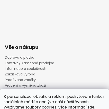
Vše o nákupu
Doprava a platba
Kontakt / Kamenná prodejna
Informace o společnosti
Zakázková výroba
Prodávané značky
Vrácení a výměna zboží
Zásady zpracování osobních údajů
K personalizaci obsahu a reklam, poskytování funkcí
Informace o souborech cookies
sociálních médií a analýze naší návštěvnosti
Reklamační řád
využíváme soubory cookies. Více informací
zde
.
Obchodní podmínky