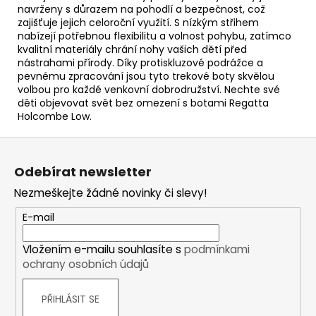
navrženy s důrazem na pohodlí a bezpečnost, což
zajišťuje jejich celoroční využití. S nízkým střihem
nabízejí potřebnou flexibilitu a volnost pohybu, zatímco
kvalitní materiály chrání nohy vašich dětí před
nástrahami přírody. Díky protiskluzové podrážce a
pevnému zpracování jsou tyto trekové boty skvělou
volbou pro každé venkovní dobrodružství. Nechte své
děti objevovat svět bez omezení s botami Regatta
Holcombe Low.
Z
á
Odebírat newsletter
p
Nezmeškejte žádné novinky či slevy!
a
t
E-mail
í
Vložením e-mailu souhlasíte s
podmínkami
ochrany osobních údajů
PŘIHLÁSIT SE