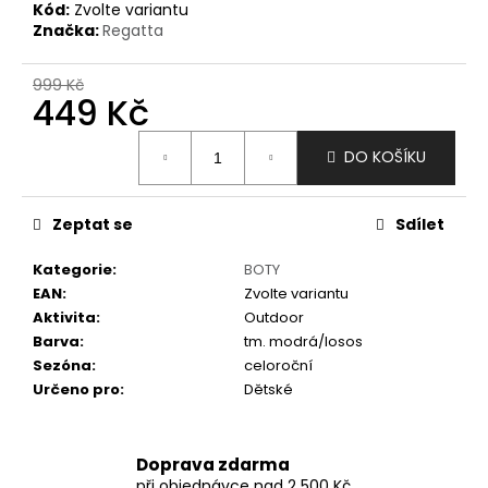
č
Kód:
Zvolte variantu
u
Značka:
Regatta
j
e
999 Kč
m
449 Kč
e
Měrná
DO KOŠÍKU
cena:
Zeptat se
Sdílet
Kategorie
:
BOTY
EAN
:
Zvolte variantu
Aktivita
:
Outdoor
Barva
:
tm. modrá/losos
Sezóna
:
celoroční
Určeno pro
:
Dětské
Doprava zdarma
při objednávce nad 2 500 Kč