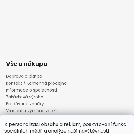
Vše o nákupu
Doprava a platba
Kontakt / Kamenná prodejna
Informace o společnosti
Zakázková výroba
Prodávané značky
Vrácení a výměna zboží
Zásady zpracování osobních údajů
K personalizaci obsahu a reklam, poskytování funkcí
Informace o souborech cookies
sociálních médií a analýze naší návštěvnosti
Reklamační řád