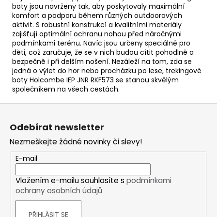
boty jsou navrženy tak, aby poskytovaly maximální
komfort a podporu během různých outdoorových
aktivit. S robustní konstrukcí a kvalitními materiály
zajišťují optimální ochranu nohou před náročnými
podmínkami terénu. Navíc jsou určeny speciálně pro
děti, což zaručuje, že se v nich budou cítit pohodlně a
bezpečně i při delším nošení. Nezáleží na tom, zda se
jedná o výlet do hor nebo procházku po lese, trekingové
boty Holcombe IEP JNR RKF573 se stanou skvělým
společníkem na všech cestách.
Z
á
Odebírat newsletter
p
Nezmeškejte žádné novinky či slevy!
a
t
E-mail
í
Vložením e-mailu souhlasíte s
podmínkami
ochrany osobních údajů
PŘIHLÁSIT SE