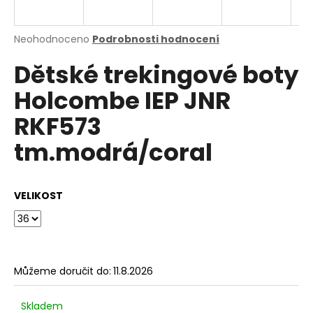
a
j
Průměrné
Neohodnoceno
Podrobnosti hodnocení
í
hodnocení
Dětské trekingové boty
produktu
t
je
?
Holcombe IEP JNR
0,0
z
RKF573
5
hvězdiček.
tm.modrá/coral
HLEDAT
VELIKOST
D
o
p
o
Můžeme doručit do:
11.8.2026
r
u
Skladem