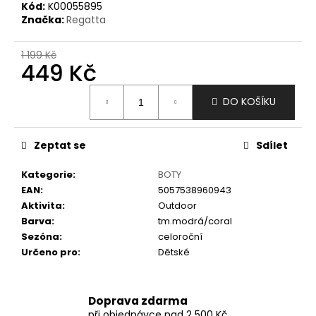
č
Kód:
K00055895
u
Značka:
Regatta
j
e
1 199 Kč
m
449 Kč
e
Měrná
DO KOŠÍKU
cena:
Zeptat se
Sdílet
Kategorie
:
BOTY
EAN
:
5057538960943
Aktivita
:
Outdoor
Barva
:
tm.modrá/coral
Sezóna
:
celoroční
Určeno pro
:
Dětské
Doprava zdarma
při objednávce nad 2 500 Kč