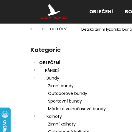
K
Přejít
na
o
OBLEČENÍ
BO
obsah
Zpět
Zpět
š
do
do
í
Domů
OBLEČENÍ
Dětská zimní lyžařská bun
k
obchodu
obchodu
P
o
Kategorie
Přeskočit
s
kategorie
t
OBLEČENÍ
r
PÁNSKÉ
a
Bundy
n
Zimní bundy
n
Outdoorové bundy
í
Sportovní bundy
p
Módní a volnočasové bundy
a
Kalhoty
n
Zimní kalhoty
e
Outdoorové kalhoty