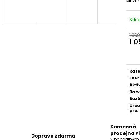
Můžem
Skl
1 399
1 
Měr
cena
Kate
EAN
:
Akti
Bar
Sez
Urč
pro
:
Kamenná
prodejna P
Doprava zdarma
S pohodlným