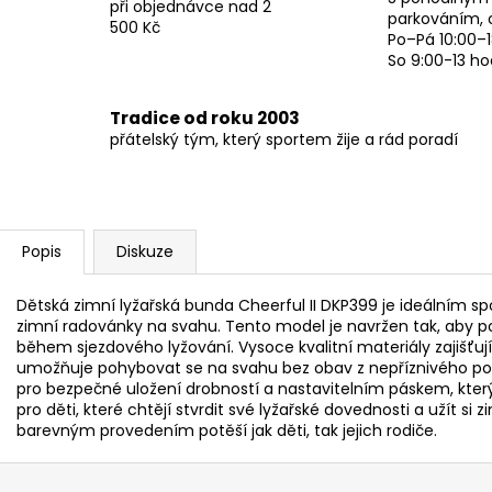
při objednávce nad 2
parkováním, 
500 Kč
Po–Pá 10:00–1
So 9:00-13 ho
Tradice od roku 2003
přátelský tým, který sportem žije a rád poradí
Popis
Diskuze
Dětská zimní lyžařská bunda Cheerful II DKP399 je ideálním spol
zimní radovánky na svahu. Tento model je navržen tak, aby 
během sjezdového lyžování. Vysoce kvalitní materiály zajišťují
umožňuje pohybovat se na svahu bez obav z nepříznivého po
pro bezpečné uložení drobností a nastavitelním páskem, který
pro děti, které chtějí stvrdit své lyžařské dovednosti a užít
barevným provedením potěší jak děti, tak jejich rodiče.