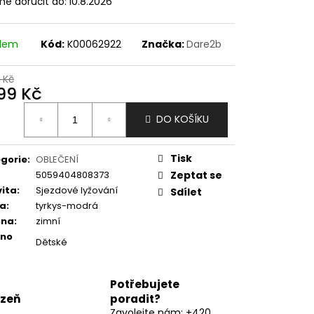
e doručit do:
10.8.2026
adem
Kód:
K00062922
Značka:
Dare2b
 Kč
099 Kč
ná
DO KOŠÍKU
:
Tisk
gorie
:
OBLEČENÍ
5059404808373
Zeptat se
vita
:
Sjezdové lyžování
Sdílet
va
:
tyrkys-modrá
óna
:
zimní
eno
Dětské
Potřebujete
lzeň
poradit?
Zavolejte nám: +420