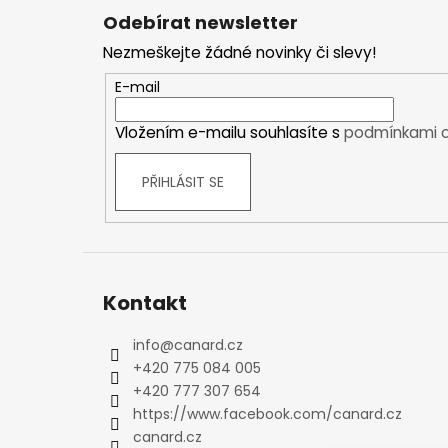
á
Kraťasy
Odebírat newsletter
p
Trika a košile
Nezmeškejte žádné novinky či slevy!
a
Šaty, sukně
t
E-mail
Mikiny
í
Vesty
Vložením e-mailu souhlasíte s
podmínkami o
Ponožky
Zimní ponožky
PŘIHLÁSIT SE
Outdoorové ponožky
Sportovní ponožky
Kompresní ponožky
Čepice, čelenky
Kontakt
Rukavice
Plavky
info
@
canard.cz
Ostatní
+420 775 084 005
DĚTSKÉ
+420 777 307 654
Bundy
https://www.facebook.com/canard.cz
Zimní bundy
canard.cz