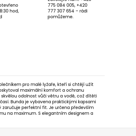
otevřeno
775 084 005, +420
8:30 hod,
777 307 654 – rádi
d
pomůžeme.
ečníkem pro malé lyžaře, kteří si chtějí užít
poskytoval maximální komfort a ochranu
 skvělou odolnost vůči větru a vodě, což dítěti
časí. Bunda je vybavena praktickými kapsami
 zaručuje perfektní fit. Je určena především
 si zimu na maximum. S elegantním designem a