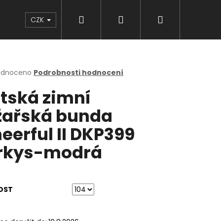
Hledat
Přihlášení
Nákupní
Značky
CZK
košík
rné
odnoceno
Podrobnosti hodnocení
cení
tská zimní
ktu
žařská bunda
eerful II DKP399
ček.
rkys-modrá
OST