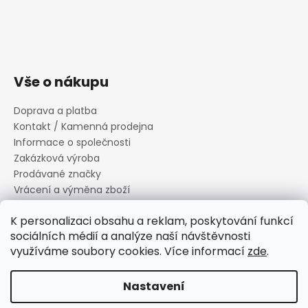
Vše o nákupu
Doprava a platba
Kontakt / Kamenná prodejna
Informace o společnosti
Zakázková výroba
Prodávané značky
Vrácení a výměna zboží
Zásady zpracování osobních údajů
K personalizaci obsahu a reklam, poskytování funkcí
Informace o souborech cookies
sociálních médií a analýze naší návštěvnosti
Reklamační řád
využíváme soubory cookies. Více informací
zde
.
Obchodní podmínky
Nastavení
Vytvořil Shoptet