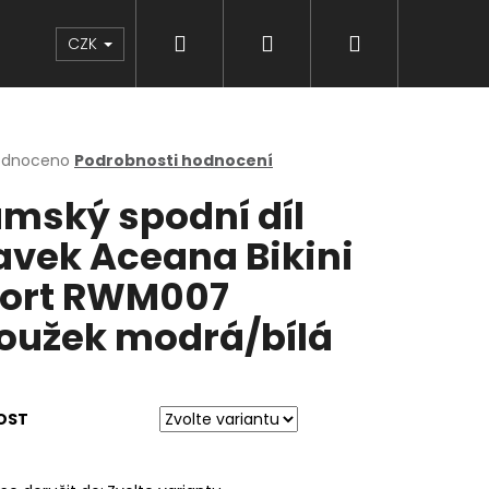
Hledat
Přihlášení
Nákupní
Značky
CZK
košík
rné
odnoceno
Podrobnosti hodnocení
cení
mský spodní díl
ktu
avek Aceana Bikini
ort RWM007
ček.
oužek modrá/bílá
OST