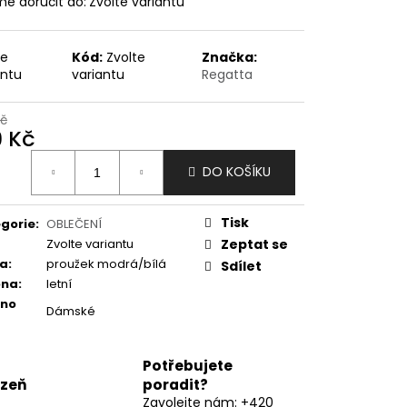
e doručit do:
Zvolte variantu
te
Kód:
Zvolte
Značka:
antu
variantu
Regatta
Kč
9 Kč
ná
DO KOŠÍKU
:
Tisk
gorie
:
OBLEČENÍ
Zvolte variantu
Zeptat se
va
:
proužek modrá/bílá
Sdílet
óna
:
letní
eno
Dámské
Potřebujete
lzeň
poradit?
Zavolejte nám: +420