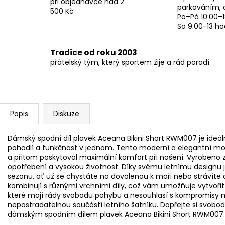
při objednávce nad 2
parkováním, 
500 Kč
Po–Pá 10:00–1
So 9:00-13 ho
Tradice od roku 2003
přátelský tým, který sportem žije a rád poradí
Popis
Diskuze
Dámský spodní díl plavek Aceana Bikini Short RWM007 je ideální
pohodlí a funkčnost v jednom. Tento moderní a elegantní mode
a přitom poskytoval maximální komfort při nošení. Vyrobeno z 
opotřebení a vysokou životnost. Díky svému letnímu designu 
sezonu, ať už se chystáte na dovolenou k moři nebo strávíte 
kombinují s různými vrchními díly, což vám umožňuje vytvořit s
které mají rády svobodu pohybu a nesouhlasí s kompromisy m
nepostradatelnou součástí letního šatníku. Dopřejte si svob
dámským spodním dílem plavek Aceana Bikini Short RWM007.