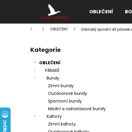
K
Přejít
na
o
OBLEČENÍ
BO
obsah
Zpět
Zpět
š
do
do
í
Domů
OBLEČENÍ
Dámský spodní díl plavek 
k
obchodu
obchodu
P
o
Kategorie
Přeskočit
s
kategorie
t
OBLEČENÍ
r
PÁNSKÉ
a
Bundy
n
Zimní bundy
n
Outdoorové bundy
í
Sportovní bundy
p
Módní a volnočasové bundy
a
Kalhoty
n
Zimní kalhoty
e
Outdoorové kalhoty