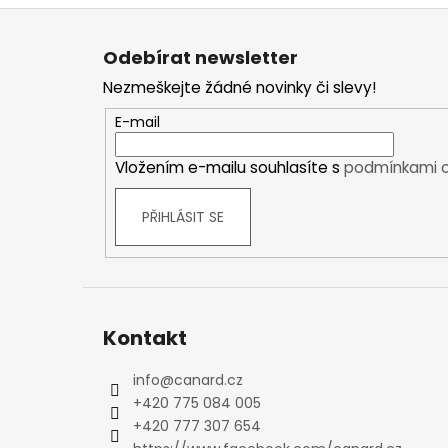
Kraťasy
Z
Trika a košile
á
Odebírat newsletter
Šaty, sukně
p
Nezmeškejte žádné novinky či slevy!
Mikiny
a
Vesty
t
E-mail
Ponožky
í
Vložením e-mailu souhlasíte s
podmínkami o
Zimní ponožky
Outdoorové ponožky
PŘIHLÁSIT SE
Sportovní ponožky
Kompresní ponožky
Čepice, čelenky
Rukavice
Plavky
Kontakt
Ostatní
DĚTSKÉ
info
@
canard.cz
+420 775 084 005
Bundy
+420 777 307 654
Zimní bundy