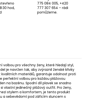
otevřeno
775 084 005, +420
8:30 hod,
777 307 654 – rádi
d
pomůžeme.
 volbou pro všechny ženy, které hledají styl,
l je navržen tak, aby zvýraznil ženské křivky
kvalitních materiálů, garantuje odolnost proti
je perfektní volbou pro každou plážovou
den na bazénu. Spodní díl plavek se snadno
i vlastní jedinečný plážový outfit. Pro ženy,
ezi stylem a komfortem, je tento produkt
odu a sebevědomí pod zářícím sluncem s