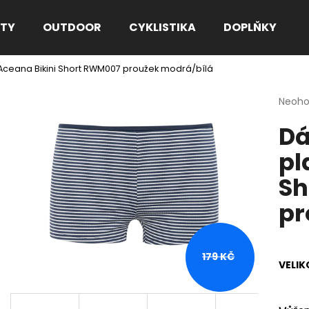
TY
OUTDOOR
CYKLISTIKA
DOPLŇKY
Aceana Bikini Short RWM007 proužek modrá/bílá
Co potřebujete najít?
Průmě
Neoh
hodno
Dá
produ
HLEDAT
je
pl
0,0
z
Sh
5
Doporučujeme
hvězdi
pr
179 KČ
VELIK