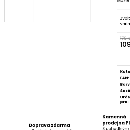
Můžem
Zvol
vari
179 
10
Měr
cena
Kate
EAN
:
Bar
Sez
Urč
pro
:
Kamenná
prodejna P
Doprava zdarma
S pohodlným