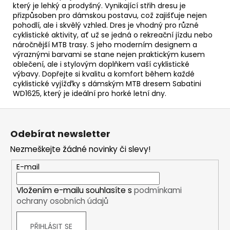
který je lehký a prodyšný. Vynikající střih dresu je
přizpůsoben pro dámskou postavu, což zajišťuje nejen
pohodlí, ale i skvělý vzhled. Dres je vhodný pro různé
cyklistické aktivity, ať už se jedná o rekreační jízdu nebo
náročnější MTB trasy. S jeho moderním designem a
výraznými barvami se stane nejen praktickým kusem
oblečení, ale i stylovým doplňkem vaší cyklistické
výbavy. Dopřejte si kvalitu a komfort během každé
cyklistické vyjížďky s dámským MTB dresem Sabatini
WD1625, který je ideální pro horké letní dny.
Z
á
Odebírat newsletter
p
Nezmeškejte žádné novinky či slevy!
a
t
E-mail
í
Vložením e-mailu souhlasíte s
podmínkami
ochrany osobních údajů
PŘIHLÁSIT SE