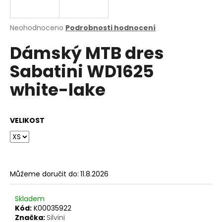
a
j
Průměrné
Neohodnoceno
Podrobnosti hodnocení
í
hodnocení
Dámský MTB dres
produktu
t
je
?
Sabatini WD1625
0,0
z
white-lake
5
hvězdiček.
HLEDAT
VELIKOST
D
o
Můžeme doručit do:
11.8.2026
p
o
Skladem
r
Kód:
K00035922
u
Značka:
Silvini