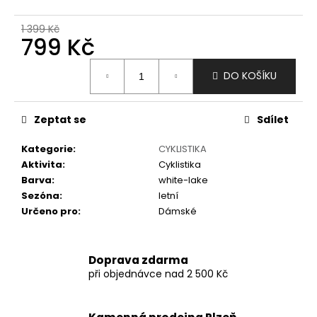
č
u
1 399 Kč
j
799 Kč
e
m
Měrná
DO KOŠÍKU
e
cena:
Zeptat se
Sdílet
Kategorie
:
CYKLISTIKA
Aktivita
:
Cyklistika
Barva
:
white-lake
Sezóna
:
letní
Určeno pro
:
Dámské
Doprava zdarma
při objednávce nad 2 500 Kč