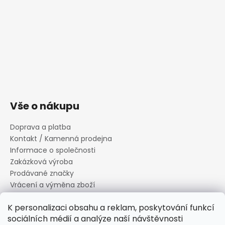
Vše o nákupu
Doprava a platba
Kontakt / Kamenná prodejna
Informace o společnosti
Zakázková výroba
Prodávané značky
Vrácení a výměna zboží
Zásady zpracování osobních údajů
K personalizaci obsahu a reklam, poskytování funkcí
Informace o souborech cookies
sociálních médií a analýze naší návštěvnosti
Reklamační řád