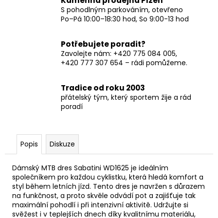
Kamenná prodejna Plzeň
S pohodlným parkováním, otevřeno
Po–Pá 10:00–18:30 hod, So 9:00-13 hod
Potřebujete poradit?
Zavolejte nám: +420 775 084 005,
+420 777 307 654 – rádi pomůžeme.
Tradice od roku 2003
přátelský tým, který sportem žije a rád
poradí
Popis
Diskuze
Dámský MTB dres Sabatini WD1625 je ideálním
společníkem pro každou cyklistku, která hledá komfort a
styl během letních jízd. Tento dres je navržen s důrazem
na funkčnost, a proto skvěle odvádí pot a zajišťuje tak
maximální pohodlí i při intenzivní aktivitě. Udržujte si
svěžest i v teplejších dnech díky kvalitnímu materiálu,