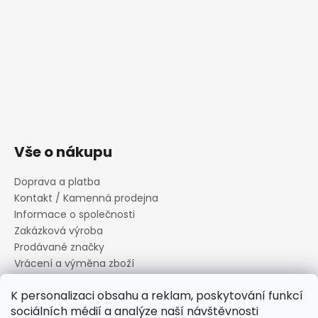
Vše o nákupu
Doprava a platba
Kontakt / Kamenná prodejna
Informace o společnosti
Zakázková výroba
Prodávané značky
Vrácení a výměna zboží
Zásady zpracování osobních údajů
K personalizaci obsahu a reklam, poskytování funkcí
Informace o souborech cookies
sociálních médií a analýze naší návštěvnosti
Reklamační řád