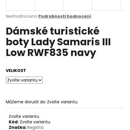
a
j
Průměrné
Neohodnoceno
Podrobnosti hodnocení
í
hodnocení
Dámské turistické
produktu
t
je
?
boty Lady Samaris III
0,0
z
Low RWF835 navy
5
hvězdiček.
HLEDAT
VELIKOST
D
o
Můžeme doručit do:
Zvolte variantu
p
o
Zvolte variantu
r
Kód:
Zvolte variantu
u
Značka:
Regatta