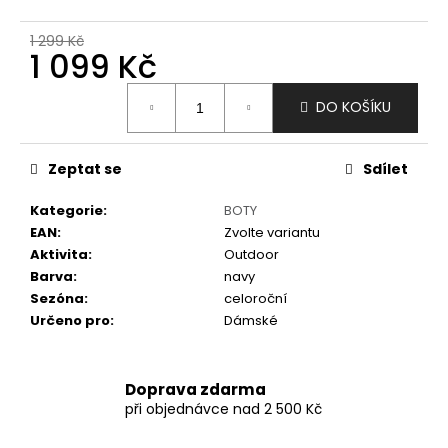
č
u
1 299 Kč
j
1 099 Kč
e
m
Měrná
DO KOŠÍKU
e
cena:
Zeptat se
Sdílet
Kategorie
:
BOTY
EAN
:
Zvolte variantu
Aktivita
:
Outdoor
Barva
:
navy
Sezóna
:
celoroční
Určeno pro
:
Dámské
Doprava zdarma
při objednávce nad 2 500 Kč