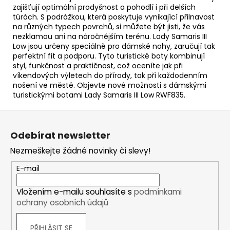
zajišťují optimální prodyšnost a pohodlí i při delších
túrách. S podrážkou, která poskytuje vynikající přilnavost
na různých typech povrchů, si můžete být jisti, že vás
nezklamou ani na náročnějším terénu. Lady Samaris III
Low jsou určeny speciálně pro dámské nohy, zaručují tak
perfektní fit a podporu. Tyto turistické boty kombinují
styl, funkčnost a praktičnost, což oceníte jak při
víkendových výletech do přírody, tak při každodenním
nošení ve městě. Objevte nové možnosti s dámskými
turistickými botami Lady Samaris III Low RWF835.
Z
á
Odebírat newsletter
p
Nezmeškejte žádné novinky či slevy!
a
t
E-mail
í
Vložením e-mailu souhlasíte s
podmínkami
ochrany osobních údajů
PŘIHLÁSIT SE