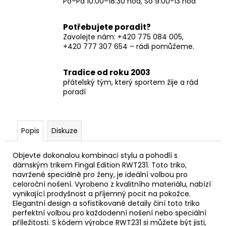
Po–Pá 10:00–18:30 hod, So 9:00-13 hod
Potřebujete poradit?
Zavolejte nám: +420 775 084 005,
+420 777 307 654 – rádi pomůžeme.
Tradice od roku 2003
přátelský tým, který sportem žije a rád
poradí
Popis
Diskuze
Objevte dokonalou kombinaci stylu a pohodlí s
dámským trikem Fingal Edition RWT231. Toto triko,
navržené speciálně pro ženy, je ideální volbou pro
celoroční nošení. Vyrobeno z kvalitního materiálu, nabízí
vynikající prodyšnost a příjemný pocit na pokožce.
Elegantní design a sofistikované detaily činí toto triko
perfektní volbou pro každodenní nošení nebo speciální
příležitosti. S kódem výrobce RWT231 si můžete být jisti,