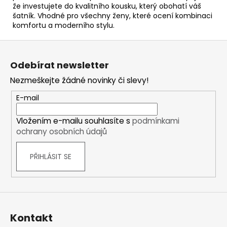
že investujete do kvalitního kousku, který obohatí váš
šatník. Vhodné pro všechny ženy, které ocení kombinaci
komfortu a moderního stylu.
Z
á
Odebírat newsletter
p
Nezmeškejte žádné novinky či slevy!
a
t
E-mail
í
Vložením e-mailu souhlasíte s
podmínkami
ochrany osobních údajů
PŘIHLÁSIT SE
Kontakt