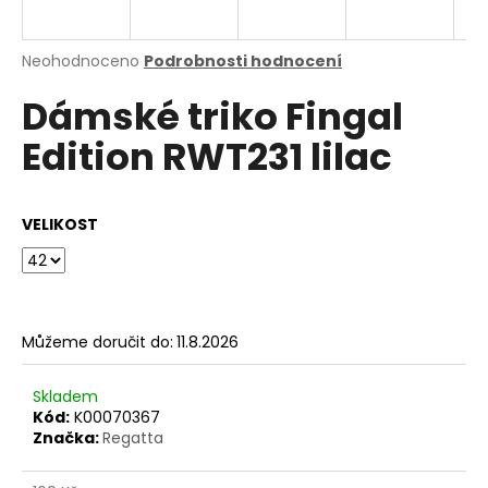
a
j
Průměrné
Neohodnoceno
Podrobnosti hodnocení
í
hodnocení
Dámské triko Fingal
produktu
t
je
?
Edition RWT231 lilac
0,0
z
5
hvězdiček.
VELIKOST
HLEDAT
Můžeme doručit do:
11.8.2026
D
o
p
Skladem
o
Kód:
K00070367
Značka:
Regatta
r
u