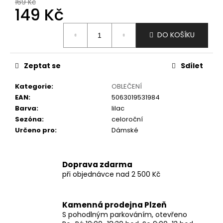
č
169 Kč
149 Kč
u
j
Měrná
e
DO KOŠÍKU
cena:
m
e
Zeptat se
Sdílet
Kategorie
:
OBLEČENÍ
EAN
:
5063019531984
Barva
:
lilac
Sezóna
:
celoroční
Určeno pro
:
Dámské
Doprava zdarma
při objednávce nad 2 500 Kč
Kamenná prodejna Plzeň
S pohodlným parkováním, otevřeno