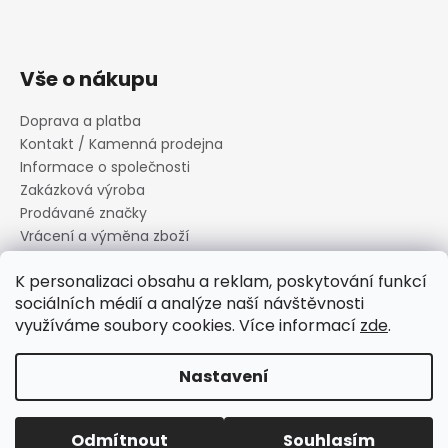
Vše o nákupu
Doprava a platba
Kontakt / Kamenná prodejna
Informace o společnosti
Zakázková výroba
Prodávané značky
Vrácení a výměna zboží
Zásady zpracování osobních údajů
K personalizaci obsahu a reklam, poskytování funkcí
Informace o souborech cookies
sociálních médií a analýze naší návštěvnosti
Reklamační řád
využíváme soubory cookies. Více informací
zde
.
Obchodní podmínky
Nastavení
Vytvořil Shoptet
Copyright 2026
Canard s.r.o.
. Všechna práva vyhrazena.
Odmítnout
Souhlasím
Upravit nastavení cookies