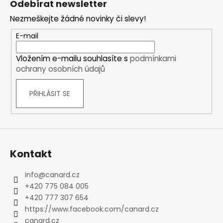
Odebírat newsletter
p
Nezmeškejte žádné novinky či slevy!
a
t
E-mail
í
Vložením e-mailu souhlasíte s
podmínkami
ochrany osobních údajů
PŘIHLÁSIT SE
Kontakt
info
@
canard.cz
+420 775 084 005
+420 777 307 654
https://www.facebook.com/canard.cz
canard.cz