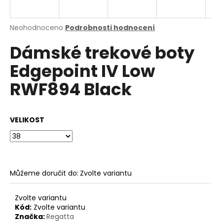
a
j
Průměrné
Neohodnoceno
Podrobnosti hodnocení
í
hodnocení
Dámské trekové boty
produktu
t
je
?
Edgepoint IV Low
0,0
z
RWF894 Black
5
hvězdiček.
HLEDAT
VELIKOST
D
o
Můžeme doručit do:
Zvolte variantu
p
o
Zvolte variantu
r
Kód:
Zvolte variantu
u
Značka:
Regatta