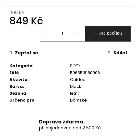
č
u
999 Kč
j
849 Kč
e
m
Měrná
DO KOŠÍKU
e
cena:
Zeptat se
Sdílet
Kategorie
:
BOTY
EAN
:
5063516180906
Aktivita
:
Outdoor
Barva
:
black
Sezóna
:
letní
Určeno pro
:
Dámské
Doprava zdarma
při objednávce nad 2 500 Kč