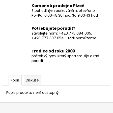
Kamenná prodejna Plzeň
S pohodlným parkováním, otevřeno
Po–Pá 10:00–18:30 hod, So 9:00-13 hod
Potřebujete poradit?
Zavolejte nám: +420 775 084 005,
+420 777 307 654 – rádi pomůžeme.
Tradice od roku 2003
přátelský tým, který sportem žije a rád
poradí
Popis
Diskuze
Popis produktu není dostupný
Z
á